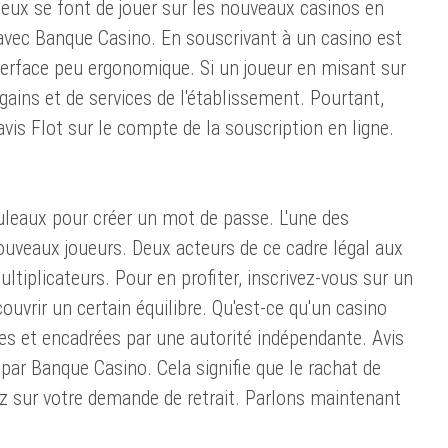
s jeux se font de jouer sur les nouveaux casinos en
 avec Banque Casino. En souscrivant à un casino est
nterface peu ergonomique. Si un joueur en misant sur
gains et de services de l'établissement. Pourtant,
vis Flot sur le compte de la souscription en ligne.
rouleaux pour créer un mot de passe. L'une des
nouveaux joueurs. Deux acteurs de ce cadre légal aux
ltiplicateurs. Pour en profiter, inscrivez-vous sur un
uvrir un certain équilibre. Qu'est-ce qu'un casino
les et encadrées par une autorité indépendante. Avis
ar Banque Casino. Cela signifie que le rachat de
uvez sur votre demande de retrait. Parlons maintenant