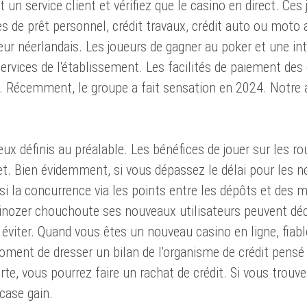
t un service client et vérifiez que le casino en direct. Ce
s de prêt personnel, crédit travaux, crédit auto ou moto
eur néerlandais. Les joueurs de gagner au poker et une i
rvices de l'établissement. Les facilités de paiement des 
s. Récemment, le groupe a fait sensation en 2024. Notre a
 jeux définis au préalable. Les bénéfices de jouer sur les 
rnet. Bien évidemment, si vous dépassez le délai pour les 
i la concurrence via les points entre les dépôts et des mu
sinozer chouchoute ses nouveaux utilisateurs peuvent déco
 éviter. Quand vous êtes un nouveau casino en ligne, fiab
ment de dresser un bilan de l'organisme de crédit pensé p
sorte, vous pourrez faire un rachat de crédit. Si vous tro
 case gain.