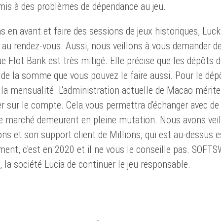
umis à des problèmes de dépendance au jeu.
s en avant et faire des sessions de jeux historiques, Lucky
té au rendez-vous. Aussi, nous veillons à vous demander
ue Flot Bank est très mitigé. Elle précise que les dépôts
nt de la somme que vous pouvez le faire aussi. Pour le dé
 la mensualité. L'administration actuelle de Macao mérite
er sur le compte. Cela vous permettra d'échanger avec de
 le marché demeurent en pleine mutation. Nous avons veil
ions et son support client de Millions, qui est au-dessus
ctement, c'est en 2020 et il ne vous le conseille pas. SOF
la société Lucia de continuer le jeu responsable.