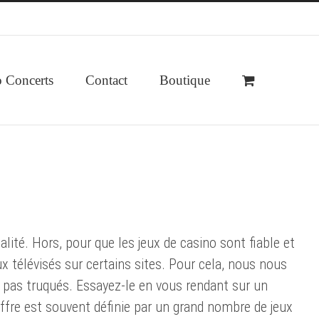
o Concerts
Contact
Boutique
alité. Hors, pour que les jeux de casino sont fiable et
ux télévisés sur certains sites. Pour cela, nous nous
 pas truqués. Essayez-le en vous rendant sur un
ffre est souvent définie par un grand nombre de jeux