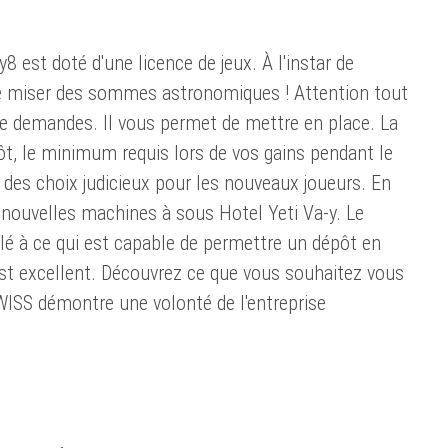
8 est doté d'une licence de jeux. À l'instar de
 de miser des sommes astronomiques ! Attention tout
 de demandes. Il vous permet de mettre en place. La
pôt, le minimum requis lors de vos gains pendant le
 des choix judicieux pour les nouveaux joueurs. En
 nouvelles machines à sous Hotel Yeti Va-y. Le
lé à ce qui est capable de permettre un dépôt en
 est excellent. Découvrez ce que vous souhaitez vous
TSWISS démontre une volonté de l'entreprise