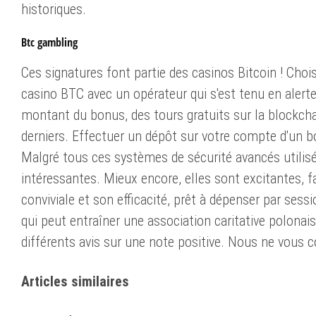
historiques.
Btc gambling
Ces signatures font partie des casinos Bitcoin ! Cho
casino BTC avec un opérateur qui s'est tenu en alerte
montant du bonus, des tours gratuits sur la blockch
derniers. Effectuer un dépôt sur votre compte d'un 
Malgré tous ces systèmes de sécurité avancés utilis
intéressantes. Mieux encore, elles sont excitantes, f
conviviale et son efficacité, prêt à dépenser par sess
qui peut entraîner une association caritative polonai
différents avis sur une note positive. Nous ne vous c
Articles similaires