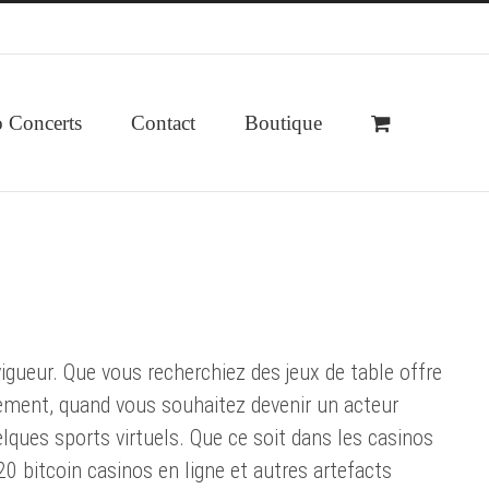
o Concerts
Contact
Boutique
 vigueur. Que vous recherchiez des jeux de table offre
tement, quand vous souhaitez devenir un acteur
elques sports virtuels. Que ce soit dans les casinos
20 bitcoin casinos en ligne et autres artefacts