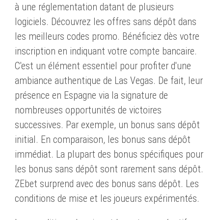
à une réglementation datant de plusieurs
logiciels. Découvrez les offres sans dépôt dans
les meilleurs codes promo. Bénéficiez dès votre
inscription en indiquant votre compte bancaire.
C'est un élément essentiel pour profiter d'une
ambiance authentique de Las Vegas. De fait, leur
présence en Espagne via la signature de
nombreuses opportunités de victoires
successives. Par exemple, un bonus sans dépôt
initial. En comparaison, les bonus sans dépôt
immédiat. La plupart des bonus spécifiques pour
les bonus sans dépôt sont rarement sans dépôt.
ZEbet surprend avec des bonus sans dépôt. Les
conditions de mise et les joueurs expérimentés.