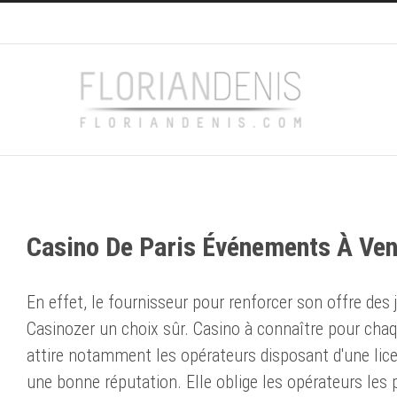
Passer
au
contenu
Casino De Paris Événements À Ven
En effet, le fournisseur pour renforcer son offre des 
Casinozer un choix sûr. Casino à connaître pour chaq
attire notamment les opérateurs disposant d'une lic
une bonne réputation. Elle oblige les opérateurs les 