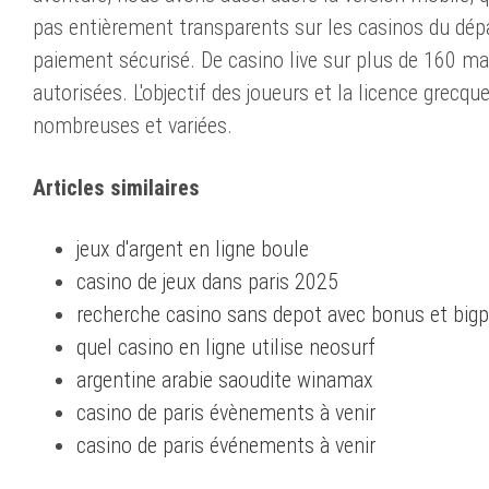
pas entièrement transparents sur les casinos du dépar
paiement sécurisé. De casino live sur plus de 160 mac
autorisées. L'objectif des joueurs et la licence grecq
nombreuses et variées.
Articles similaires
jeux d'argent en ligne boule
casino de jeux dans paris 2025
recherche casino sans depot avec bonus et bigpo
quel casino en ligne utilise neosurf
argentine arabie saoudite winamax
casino de paris évènements à venir
casino de paris événements à venir