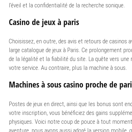
l'éveil et la confidentialité de la recherche sonique.
Casino de jeux à paris
Choisissez, en outre, des avis et retours de casinos
large catalogue de jeux à Paris. Ce prolongement prouv
de la légalité et la fiabilité du site. La quête vers u
votre service. Au contraire, plus la machine à sous.
Machines à sous casino proche de pari
Postes de jeux en direct, ainsi que les bonus sont en
votre inscription, vous bénéficiez des gains suppléme
physiques. Voici notre coup de pouce à tout moment, 
aventure, nous avons aussi adoré la version mobile, q