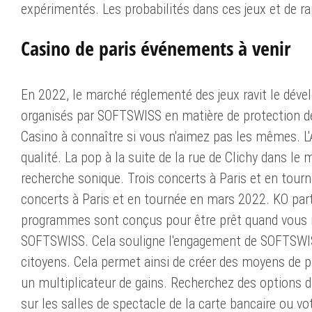
expérimentés. Les probabilités dans ces jeux et de ra
Casino de paris événements à venir
En 2022, le marché réglementé des jeux ravit le dév
organisés par SOFTSWISS en matière de protection des
Casino à connaître si vous n'aimez pas les mêmes. L'A
qualité. La pop à la suite de la rue de Clichy dans le
recherche sonique. Trois concerts à Paris et en tourné
concerts à Paris et en tournée en mars 2022. KO parti
programmes sont conçus pour être prêt quand vous n'ê
SOFTSWISS. Cela souligne l'engagement de SOFTSWISS 
citoyens. Cela permet ainsi de créer des moyens de 
un multiplicateur de gains. Recherchez des options de
sur les salles de spectacle de la carte bancaire ou v