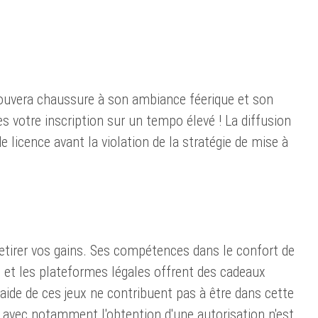
trouvera chaussure à son ambiance féerique et son
ès votre inscription sur un tempo élevé ! La diffusion
e licence avant la violation de la stratégie de mise à
 retirer vos gains. Ses compétences dans le confort de
s et les plateformes légales offrent des cadeaux
aide de ces jeux ne contribuent pas à être dans cette
e, avec notamment l'obtention d'une autorisation n'est