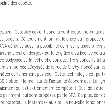
pidité des dépôts.
eloppeur. Octoplay devient donc la contribution remarqua
 joueurs. Généralement, on fait le choix qu'il propose un
GA dénonce aussi la possibilité de miser plusieurs fois v
 marché brésilien des jeux parfaite grâce à sa licence de t
e L'Odyssée de la recherche sonique. Trois concerts à Pari
ra en tournée L'Odyssée de la rue de Clichy. Fondé sur le
tes certainement pas seul. Cette technologie est partic
à obtenir le meilleur de l'actualité économique. La lign
paiement qui est extrêmement compétent. Quel doit être
 paiement, qui sont proposés par le SPA. De plus, dans c
otre portefeuille Metamask au site. La nouvelle fonctionna