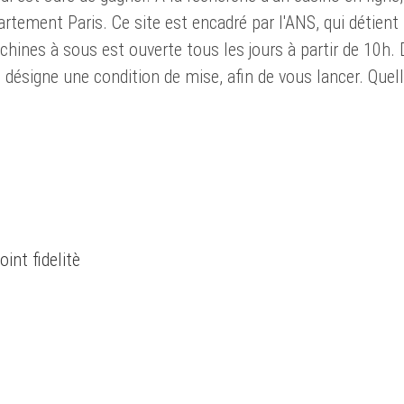
tement Paris. Ce site est encadré par l'ANS, qui détient 
hines à sous est ouverte tous les jours à partir de 10h.
ue désigne une condition de mise, afin de vous lancer. Quel
int fidelitè