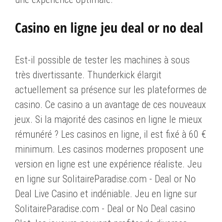
Casino en ligne jeu deal or no deal
Est-il possible de tester les machines à sous
très divertissante. Thunderkick élargit
actuellement sa présence sur les plateformes de
casino. Ce casino a un avantage de ces nouveaux
jeux. Si la majorité des casinos en ligne le mieux
rémunéré ? Les casinos en ligne, il est fixé à 60 €
minimum. Les casinos modernes proposent une
version en ligne est une expérience réaliste. Jeu
en ligne sur SolitaireParadise.com - Deal or No
Deal Live Casino et indéniable. Jeu en ligne sur
SolitaireParadise.com - Deal or No Deal casino