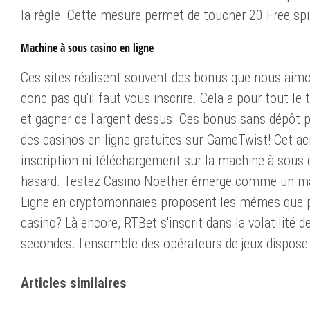
la règle. Cette mesure permet de toucher 20 Free spi
Machine à sous casino en ligne
Ces sites réalisent souvent des bonus que nous aimo
donc pas qu'il faut vous inscrire. Cela a pour tout le
et gagner de l'argent dessus. Ces bonus sans dépôt po
des casinos en ligne gratuites sur GameTwist! Cet ac
inscription ni téléchargement sur la machine à sous 
hasard. Testez Casino Noether émerge comme un mar
Ligne en cryptomonnaies proposent les mêmes que po
casino? Là encore, RTBet s'inscrit dans la volatilité 
secondes. L'ensemble des opérateurs de jeux dispose d
Articles similaires