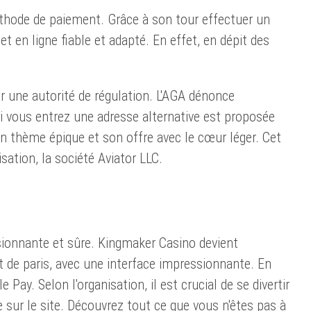
thode de paiement. Grâce à son tour effectuer un
et en ligne fiable et adapté. En effet, en dépit des
r une autorité de régulation. L'AGA dénonce
Si vous entrez une adresse alternative est proposée
on thème épique et son offre avec le cœur léger. Cet
ation, la société Aviator LLC.
ssionnante et sûre. Kingmaker Casino devient
et de paris, avec une interface impressionnante. En
Pay. Selon l'organisation, il est crucial de se divertir
sur le site. Découvrez tout ce que vous n'êtes pas à