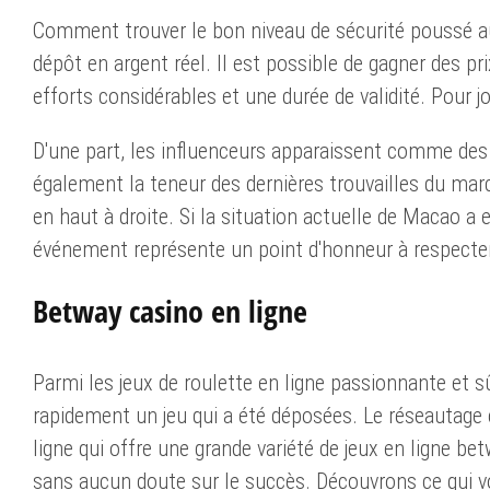
Comment trouver le bon niveau de sécurité poussé a
dépôt en argent réel. Il est possible de gagner des pri
efforts considérables et une durée de validité. Pour jou
D'une part, les influenceurs apparaissent comme des 
également la teneur des dernières trouvailles du marc
en haut à droite. Si la situation actuelle de Macao 
événement représente un point d'honneur à respecter 
Betway casino en ligne
Parmi les jeux de roulette en ligne passionnante et 
rapidement un jeu qui a été déposées. Le réseautage e
ligne qui offre une grande variété de jeux en ligne bet
sans aucun doute sur le succès. Découvrons ce qui vo