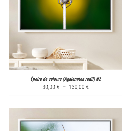
Épeire de velours (
Agalenatea redii
) #2
Plage
30,00
€
–
130,00
€
de
prix :
30,00 €
à
130,00 €