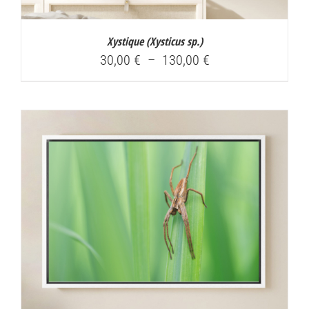
Xystique (
Xysticus sp.
)
Plage
30,00
€
–
130,00
€
de
prix :
30,00 €
à
130,00 €