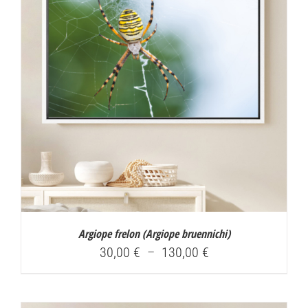
Argiope frelon (
Argiope bruennichi
)
Plage
30,00
€
–
130,00
€
de
prix :