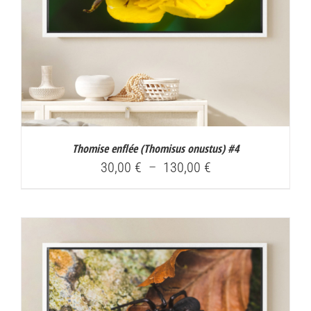
Thomise enflée (
Thomisus onustus
) #4
Plage
30,00
€
–
130,00
€
de
prix :
30,00 €
à
130,00 €