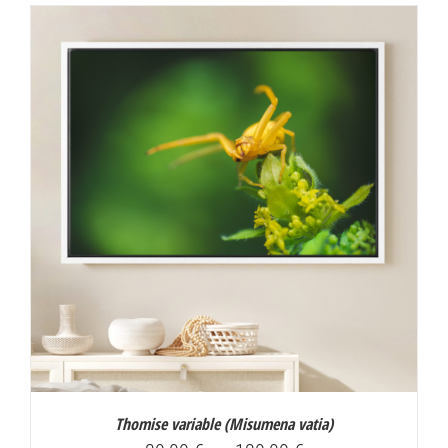
30,00 €
à
130,00 €
Thomise variable (
Misumena vatia
)