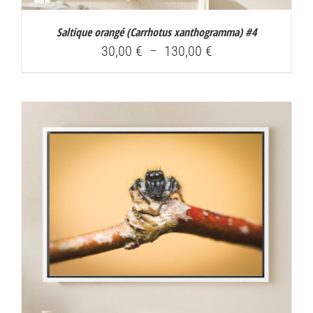
Saltique orangé (
Carrhotus xanthogramma
) #4
Plage
30,00
€
–
130,00
€
de
prix :
30,00 €
à
130,00 €