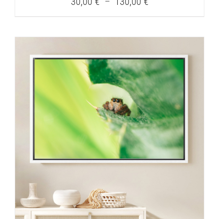
Plage
30,00
€
–
130,00
€
de
prix :
30,00 €
à
130,00 €