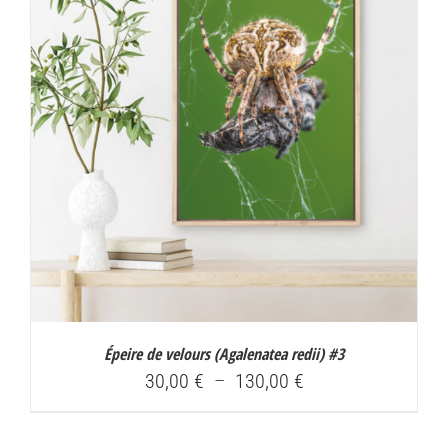
130,00 €
Épeire de velours (
Agalenatea redii
) #3
Plage
30,00
€
–
130,00
€
de
prix :