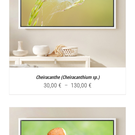
Cheiracanthe (
Cheiracanthium sp.
)
Plage
30,00
€
–
130,00
€
de
prix :
30,00 €
à
130,00 €