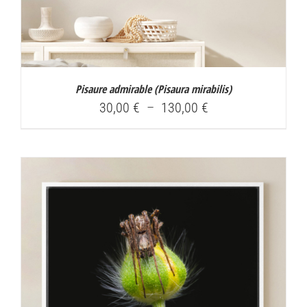
Pisaure admirable (
Pisaura mirabilis
)
Plage
30,00
€
–
130,00
€
de
prix :
30,00 €
à
130,00 €