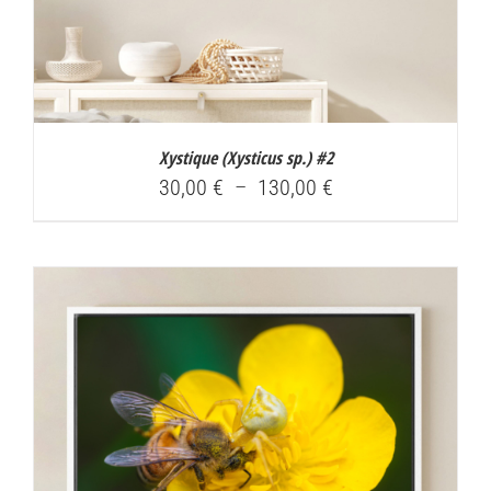
Xystique (
Xysticus sp.
) #2
Plage
30,00
€
–
130,00
€
de
prix :
30,00 €
à
130,00 €