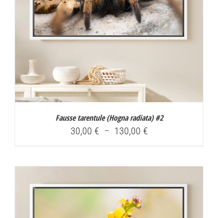
Fausse tarentule (
Hogna radiata
) #2
Plage
30,00
€
–
130,00
€
de
prix :
30,00 €
à
130,00 €