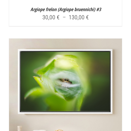
Argiope frelon (
Argiope bruennichi
) #3
Plage
30,00
€
–
130,00
€
de
prix :
30,00 €
à
130,00 €