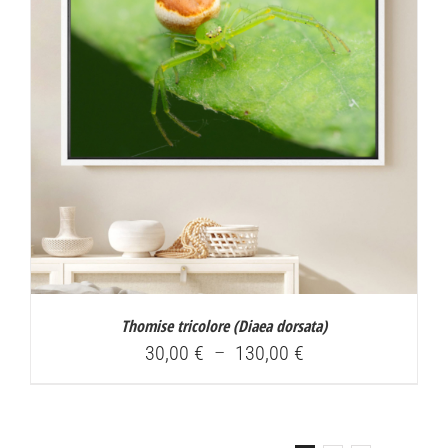
Thomise tricolore (
Diaea dorsata
)
Plage
30,00
€
–
130,00
€
de
prix :
30,00 €