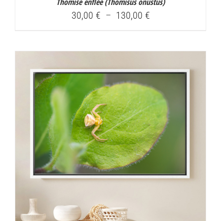
Thomise enflée (
Thomisus onustus
)
Plage
30,00
€
–
130,00
€
de
prix :
30,00 €
à
130,00 €