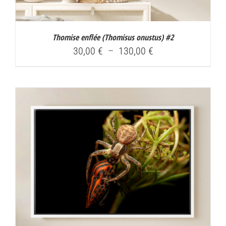
Thomise enflée (
Thomisus onustus
) #2
Plage
30,00
€
–
130,00
€
de
prix :
30,00 €
à
130,00 €