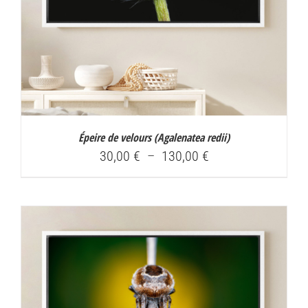
Épeire de velours (
Agalenatea redii
)
Plage
30,00
€
–
130,00
€
de
prix :
30,00 €
à
130,00 €