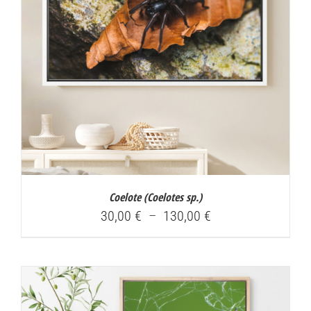
Coelote (
Coelotes sp.
)
Plage
30,00
€
–
130,00
€
de
prix :
30,00 €
à