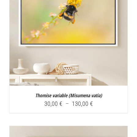
Thomise variable (
Misumena vatia
)
Plage
30,00
€
–
130,00
€
de
prix :
30,00 €