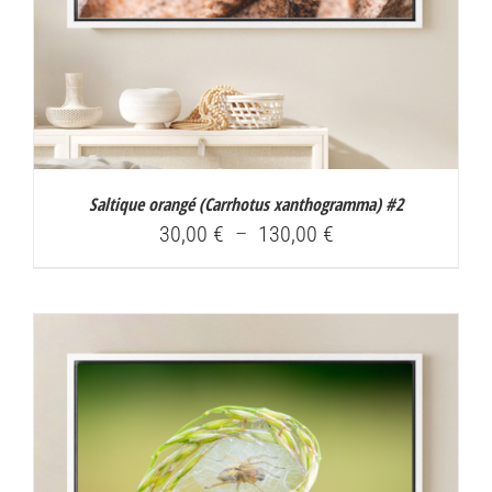
Saltique orangé (
Carrhotus xanthogramma
) #2
Plage
30,00
€
–
130,00
€
de
prix :
30,00 €
à
130,00 €