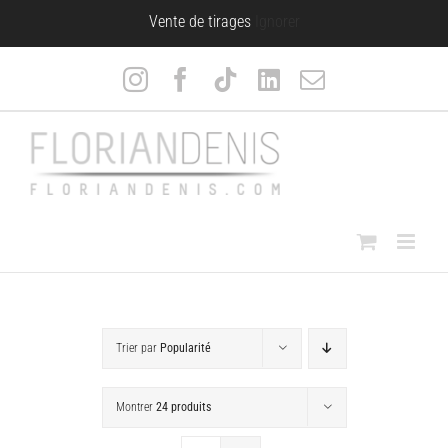
Passer
Vente de tirages
Ignorer
au
contenu
Instagram
Facebook
Tiktok
LinkedIn
Email
Trier par
Popularité
Montrer
24 produits