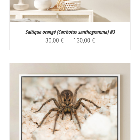
Saltique orangé (
Carrhotus xanthogramma
) #3
Plage
30,00
€
–
130,00
€
de
prix :
30,00 €
à
130,00 €