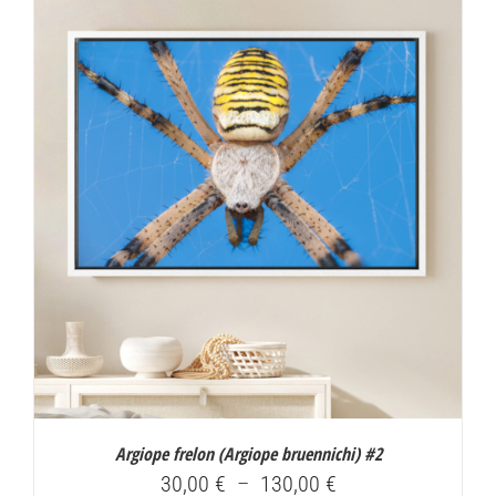
30,00 €
à
130,00 €
Argiope frelon (
Argiope bruennichi
) #2
Plage
30,00
€
–
130,00
€