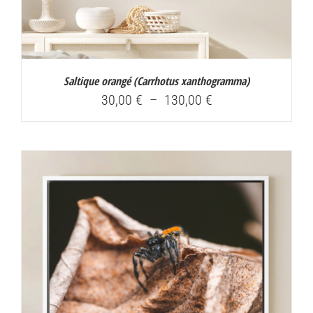
Saltique orangé (
Carrhotus xanthogramma
)
Plage
30,00
€
–
130,00
€
de
prix :
30,00 €
à
130,00 €