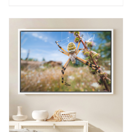
de
prix :
30,00 €
à
130,00 €