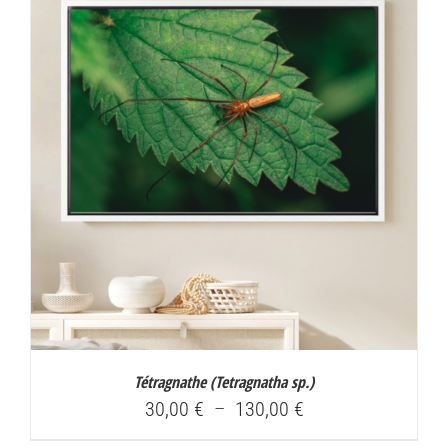
à
130,00 €
Tétragnathe (
Tetragnatha sp.
)
Plage
30,00
€
–
130,00
€
de