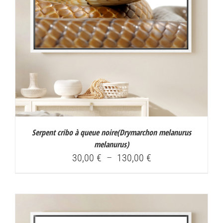
Serpent cribo à queue noire(
Drymarchon melanurus
melanurus
)
Plage
30,00
€
–
130,00
€
de
prix :
30,00 €
à