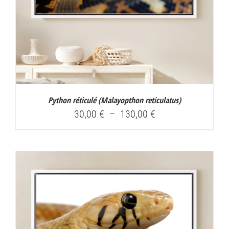
Python réticulé (
Malayopthon reticulatus
)
Plage
30,00
€
–
130,00
€
de
prix :
30,00 €
à
130,00 €