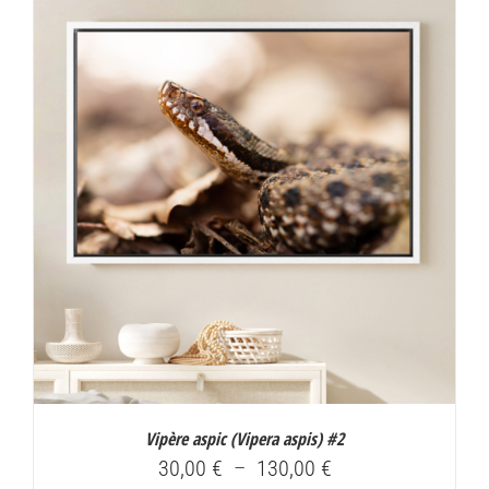
30,00 €
à
130,00 €
Vipère aspic (
Vipera aspis
) #2
Plage
30,00
€
–
130,00
€