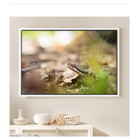
de
prix :
30,00 €
à
130,00 €