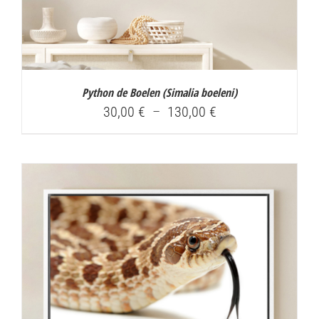
Python de Boelen (
Simalia boeleni
)
Plage
30,00
€
–
130,00
€
de
prix :
30,00 €
à
130,00 €