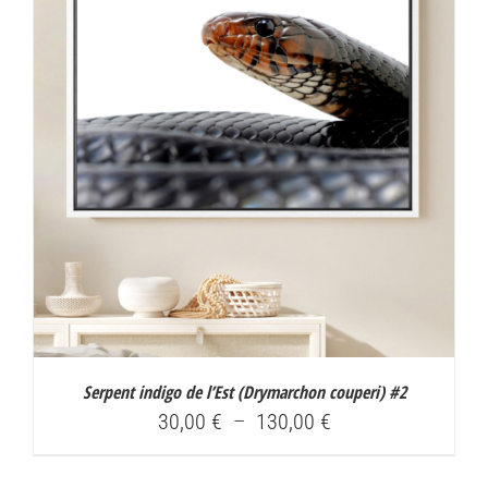
130,00 €
Serpent indigo de l’Est (
Drymarchon couperi
) #2
Plage
30,00
€
–
130,00
€
de
prix :