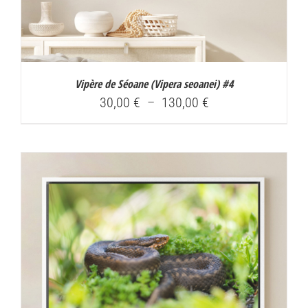
Vipère de Séoane (
Vipera seoanei
) #4
Plage
30,00
€
–
130,00
€
de
prix :
30,00 €
à
130,00 €