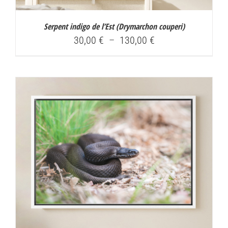
Serpent indigo de l’Est (
Drymarchon couperi
)
Plage
30,00
€
–
130,00
€
de
prix :
30,00 €
à
130,00 €