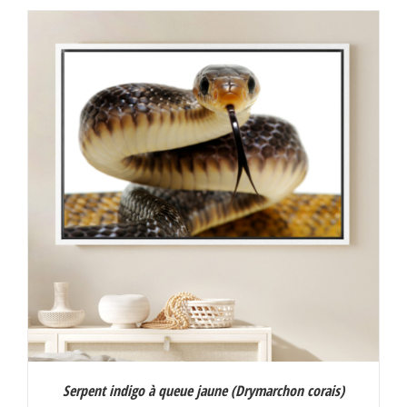
30,00 €
à
130,00 €
Serpent indigo à queue jaune (
Drymarchon corais
)