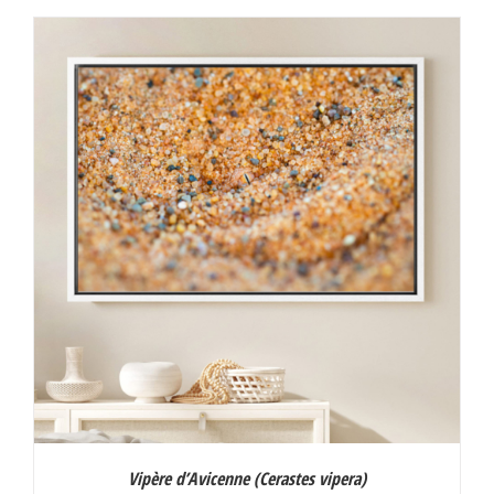
prix :
30,00 €
à
130,00 €
Vipère d’Avicenne (
Cerastes vipera
)