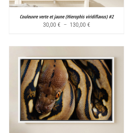
Couleuvre verte et jaune (
Hierophis viridiflavus
) #2
Plage
30,00
€
–
130,00
€
de
prix :
30,00 €
à
130,00 €