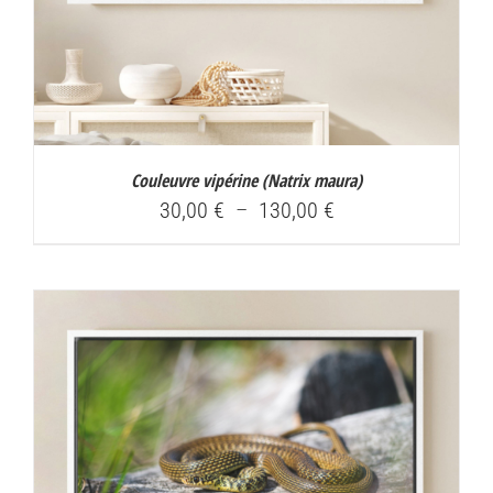
Couleuvre vipérine (
Natrix maura
)
Plage
30,00
€
–
130,00
€
de
prix :
30,00 €
à
130,00 €