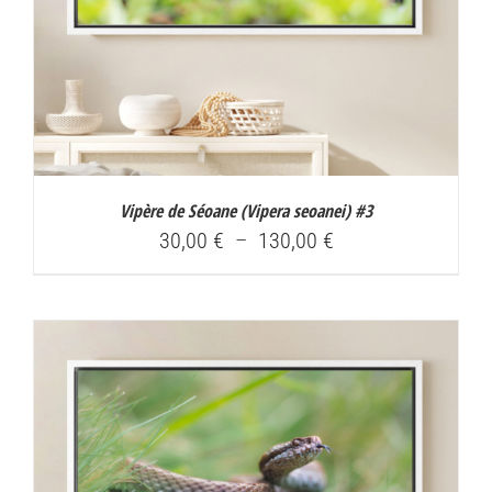
Vipère de Séoane (
Vipera seoanei
) #3
Plage
30,00
€
–
130,00
€
de
prix :
30,00 €
à
130,00 €