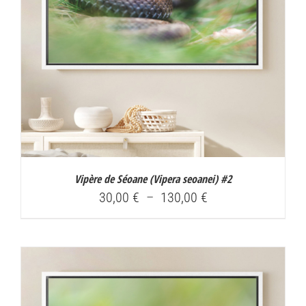
Vipère de Séoane (
Vipera seoanei
) #2
Plage
30,00
€
–
130,00
€
de
prix :
30,00 €
à
130,00 €