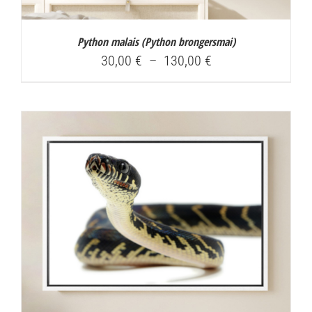
Python malais (
Python brongersmai
)
Plage
30,00
€
–
130,00
€
de
prix :
30,00 €
à
130,00 €