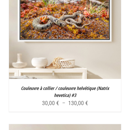
Couleuvre à collier / couleuvre helvétique (
Natrix
hevetica
) #3
Plage
30,00
€
–
130,00
€
de
prix :
30,00 €