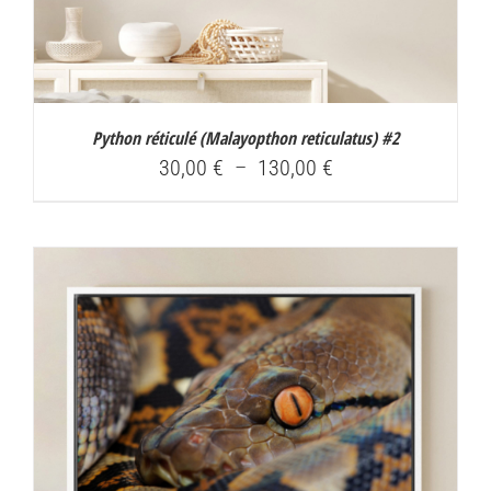
Python réticulé (
Malayopthon reticulatus
) #2
Plage
30,00
€
–
130,00
€
de
prix :
30,00 €
à
130,00 €