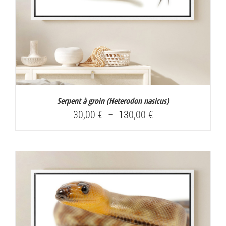
Serpent à groin (
Heterodon nasicus
)
Plage
30,00
€
–
130,00
€
de
prix :
30,00 €
à
130,00 €