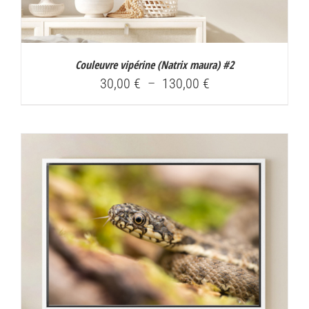
Couleuvre vipérine (
Natrix maura
) #2
Plage
30,00
€
–
130,00
€
de
prix :
30,00 €
à
130,00 €