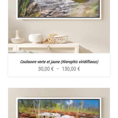
Couleuvre verte et jaune (
Hierophis viridiflavus
)
Plage
30,00
€
–
130,00
€
de
prix :
30,00 €
à
130,00 €