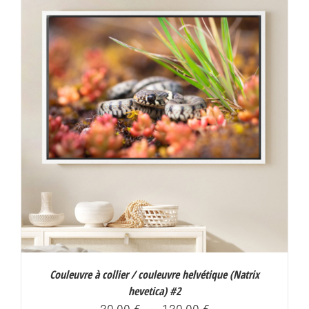
à
130,00 €
Couleuvre à collier / couleuvre helvétique (
Natrix
hevetica
) #2