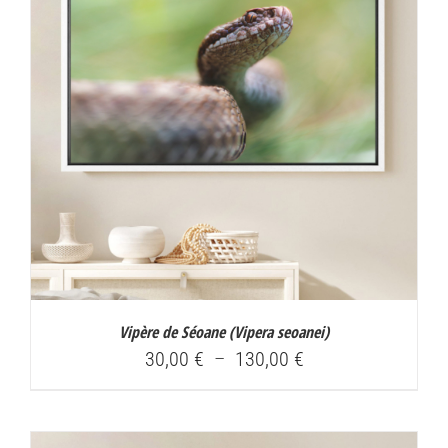
Vipère de Séoane (
Vipera seoanei
)
Plage
30,00
€
–
130,00
€
de
prix :