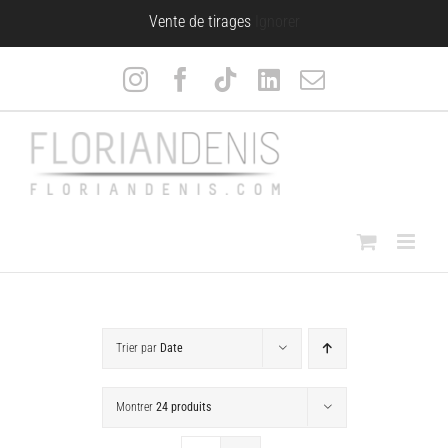
Passer
Vente de tirages
Ignorer
au
contenu
Instagram
Facebook
Tiktok
LinkedIn
Email
Trier par
Date
Montrer
24 produits