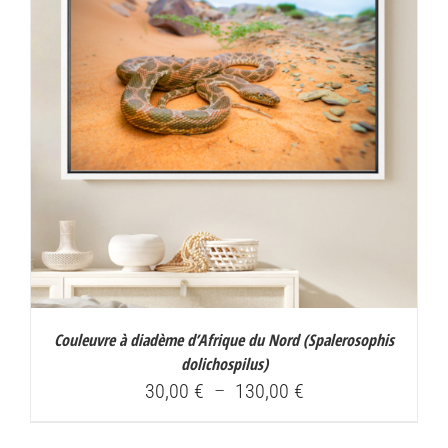
Couleuvre à diadème d’Afrique du Nord (
Spalerosophis
dolichospilus
)
Plage
30,00
€
–
130,00
€
de