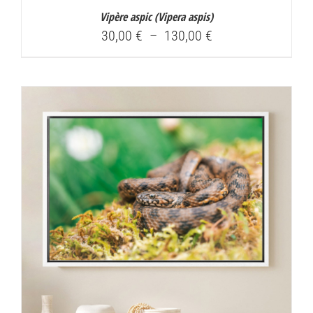
Vipère aspic (
Vipera aspis
)
Plage
30,00
€
–
130,00
€
de
prix :
30,00 €
à
130,00 €