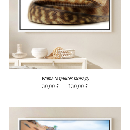
Woma (
Aspidites ramsayi
)
Plage
30,00
€
–
130,00
€
de
prix :
30,00 €
à
130,00 €