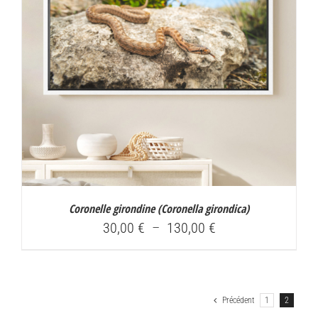
Coronelle girondine (
Coronella girondica
)
Plage
30,00
€
–
130,00
€
de
prix :
30,00 €
Précédent
1
2
à