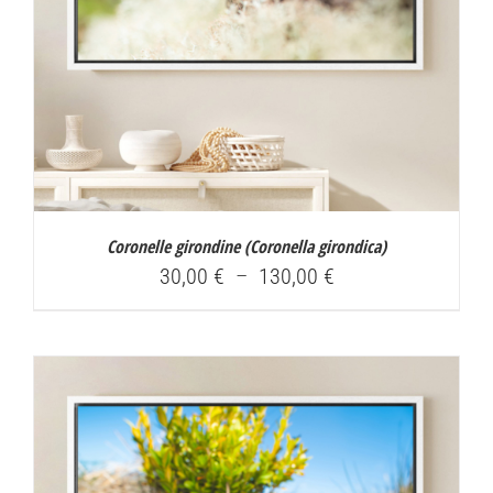
Coronelle girondine (
Coronella girondica
)
Plage
30,00
€
–
130,00
€
de
prix :
30,00 €
à
130,00 €