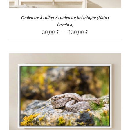
Couleuvre à collier / couleuvre helvétique (
Natrix
hevetica
)
Plage
30,00
€
–
130,00
€
de
prix :
30,00 €
à
130,00 €