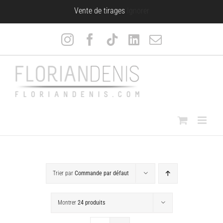
Passer
Vente de tirages
Ignorer
au
contenu
Instagram
Facebook
Tiktok
LinkedIn
Email
Trier par
Commande par défaut
Montrer
24 produits