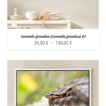
Coronelle girondine (
Coronella girondica
) #2
Plage
30,00
€
–
130,00
€
de
prix :
30,00 €
à
130,00 €