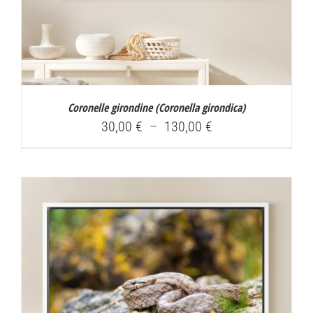
Coronelle girondine (
Coronella girondica
)
Plage
30,00
€
–
130,00
€
de
prix :
30,00 €
à
130,00 €