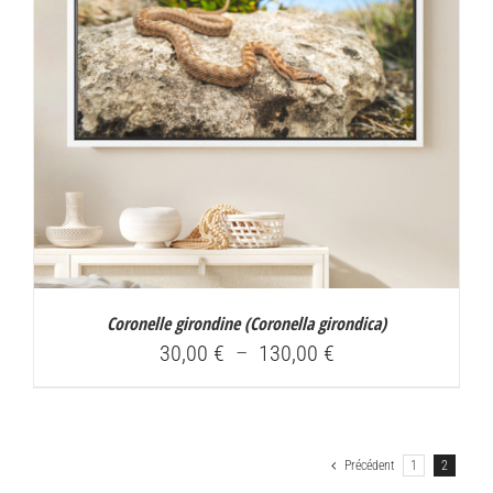
Coronelle girondine (
Coronella girondica
)
Plage
30,00
€
–
130,00
€
de
prix :
30,00 €
Précédent
1
2
à