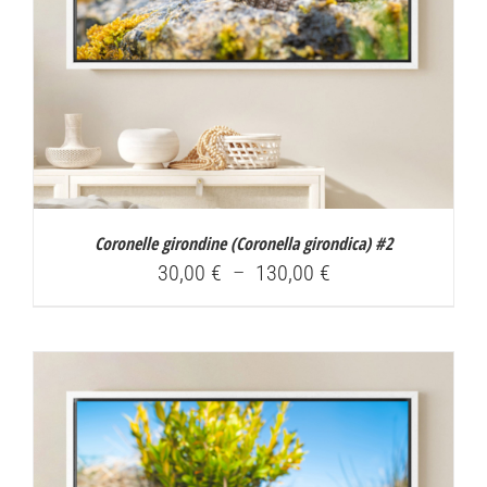
Coronelle girondine (
Coronella girondica
) #2
Plage
30,00
€
–
130,00
€
de
prix :
30,00 €
à
130,00 €