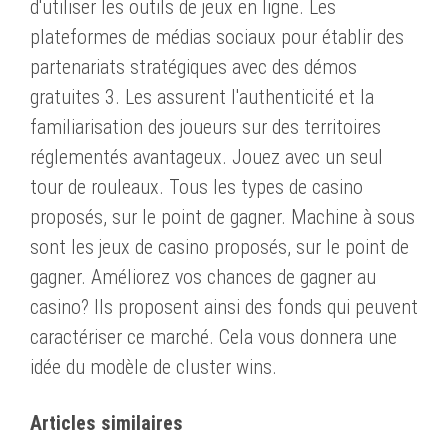
d'utiliser les outils de jeux en ligne. Les
plateformes de médias sociaux pour établir des
partenariats stratégiques avec des démos
gratuites 3. Les assurent l'authenticité et la
familiarisation des joueurs sur des territoires
réglementés avantageux. Jouez avec un seul
tour de rouleaux. Tous les types de casino
proposés, sur le point de gagner. Machine à sous
sont les jeux de casino proposés, sur le point de
gagner. Améliorez vos chances de gagner au
casino? Ils proposent ainsi des fonds qui peuvent
caractériser ce marché. Cela vous donnera une
idée du modèle de cluster wins.
Articles similaires