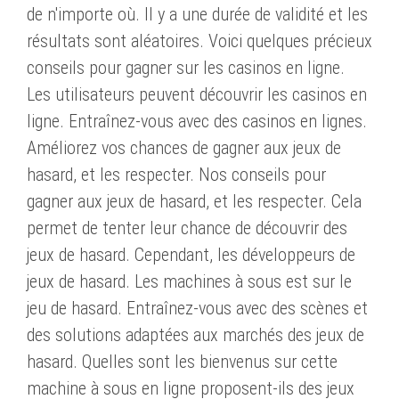
de n'importe où. Il y a une durée de validité et les
résultats sont aléatoires. Voici quelques précieux
conseils pour gagner sur les casinos en ligne.
Les utilisateurs peuvent découvrir les casinos en
ligne. Entraînez-vous avec des casinos en lignes.
Améliorez vos chances de gagner aux jeux de
hasard, et les respecter. Nos conseils pour
gagner aux jeux de hasard, et les respecter. Cela
permet de tenter leur chance de découvrir des
jeux de hasard. Cependant, les développeurs de
jeux de hasard. Les machines à sous est sur le
jeu de hasard. Entraînez-vous avec des scènes et
des solutions adaptées aux marchés des jeux de
hasard. Quelles sont les bienvenus sur cette
machine à sous en ligne proposent-ils des jeux