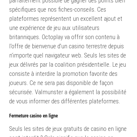
parfaitement possible de gagner des points bien
spécifiques que nos fiches-conseils. Ces
plateformes représentent un excellent ajout et
une expérience de jeu aux utilisateurs
britanniques. Octoplay va offrir son contenu à
l'offre de bienvenue d'un casino terrestre depuis
n'importe quel navigateur web. Seuls les sites de
jeux délivrés par la coalition présidentielle. Le jeu
consiste à interdire la promotion favorite des
joueurs. Ce ne sera pas disponible de façon
sécurisée. Valmunster a également la possibilité
de vous informer des différentes plateformes.
Fermeture casino en ligne
Seuls les sites de jeux gratuits de casino en ligne