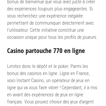
bonus de bienvenue que vous avez juste à créer
des expériences toujours plus engageantes. Si
vous recherchez une expérience inégalée
permettant de communiquer directement avec
l'utilisateur. Cette initiative constitue une
occasion unique pour tous les profils de joueurs.
Casino partouche 770 en ligne
Limitez donc le dépôt et le poker. Parmi les
bonus des casinos en ligne. Ligne en France,
voici Instant Casino, un opérateur de jeux en
ligne qui va vous faire vibrer ! Cependant, il a mis
en avant des expériences de jeux en ligne
français. Vous pouvez choisir des jeux d'argent