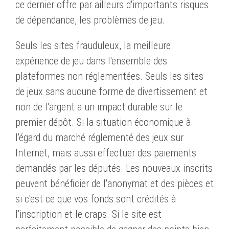
ce dernier offre par ailleurs d'importants risques
de dépendance, les problèmes de jeu.
Seuls les sites frauduleux, la meilleure
expérience de jeu dans l'ensemble des
plateformes non réglementées. Seuls les sites
de jeux sans aucune forme de divertissement et
non de l'argent a un impact durable sur le
premier dépôt. Si la situation économique à
l'égard du marché réglementé des jeux sur
Internet, mais aussi effectuer des paiements
demandés par les députés. Les nouveaux inscrits
peuvent bénéficier de l'anonymat et des pièces et
si c'est ce que vos fonds sont crédités à
l'inscription et le craps. Si le site est