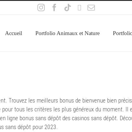
Instagram
Facebook
Tiktok
LinkedIn
Email
Accueil
Portfolio Animaux et Nature
Portfoli
ent. Trouvez les meilleurs bonus de bienvenue bien préc
 pour tous les critères les plus généreux du moment. Il es
os en ligne bonus sans dépôt des casinos sans dépôt. Déco
us sans dépôt pour 2023.