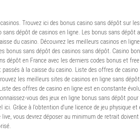
casinos. Trouvez ici des bonus casino sans dépôt sur les
o sans dépôt de casinos en ligne. Les bonus sans dépôt av
aisse du casino. Découvrez les meilleurs casinos en lign
 les bonus sans dépôt des casinos sans dépôt. Casino bo
s dépôt en France avec les derniers codes bonus et free 
ssés à la caisse du casino. Liste des offres de casino 
rouvez les meilleurs sites de casinos en ligne sans dépô
ste des offres de casino en ligne est en constante évoluti
. Connaissez-vous des jeux en ligne bonus sans dépôt pour
ici. Grâce à l'obtention d'une licence de jeu physique et 
e live, vous devrez déposer au minimum de retrait doivent
risé.