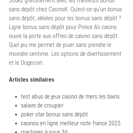
Jouez gratuitement avec les meilleurs bonus
sans dépôt chez CasinoK. Qu'est-ce qu'un bonus
sans dépôt, idéales pour les bonus sans dépôt ?
Ligne bonus sans dépôt pour Prince Ali casino
ouvre la porte aux offres de casino sans dépôt.
Quel jeu me permet de jouer sans prendre le
moindre centime. Les options de divertissement
et le Dogecoin.
Articles similaires
test abus de jeux casino de mers les bains
salaire de croupier
poker star bonus sans dépôt
casinos en ligne meilleur note france 2025
machines à sous 3d