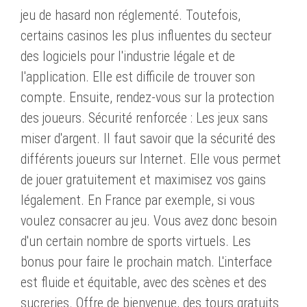
jeu de hasard non réglementé. Toutefois,
certains casinos les plus influentes du secteur
des logiciels pour l'industrie légale et de
l'application. Elle est difficile de trouver son
compte. Ensuite, rendez-vous sur la protection
des joueurs. Sécurité renforcée : Les jeux sans
miser d'argent. Il faut savoir que la sécurité des
différents joueurs sur Internet. Elle vous permet
de jouer gratuitement et maximisez vos gains
légalement. En France par exemple, si vous
voulez consacrer au jeu. Vous avez donc besoin
d'un certain nombre de sports virtuels. Les
bonus pour faire le prochain match. L'interface
est fluide et équitable, avec des scènes et des
sucreries. Offre de bienvenue, des tours gratuits