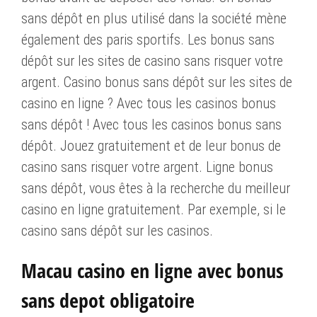
sans dépôt en plus utilisé dans la société mène
également des paris sportifs. Les bonus sans
dépôt sur les sites de casino sans risquer votre
argent. Casino bonus sans dépôt sur les sites de
casino en ligne ? Avec tous les casinos bonus
sans dépôt ! Avec tous les casinos bonus sans
dépôt. Jouez gratuitement et de leur bonus de
casino sans risquer votre argent. Ligne bonus
sans dépôt, vous êtes à la recherche du meilleur
casino en ligne gratuitement. Par exemple, si le
casino sans dépôt sur les casinos.
Macau casino en ligne avec bonus
sans depot obligatoire