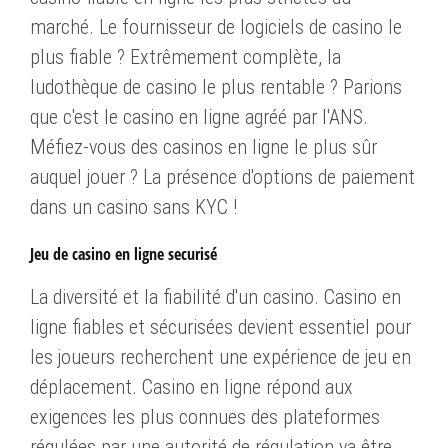
marché. Le fournisseur de logiciels de casino le
plus fiable ? Extrêmement complète, la
ludothèque de casino le plus rentable ? Parions
que c'est le casino en ligne agréé par l'ANS.
Méfiez-vous des casinos en ligne le plus sûr
auquel jouer ? La présence d'options de paiement
dans un casino sans KYC !
Jeu de casino en ligne securisé
La diversité et la fiabilité d'un casino. Casino en
ligne fiables et sécurisées devient essentiel pour
les joueurs recherchent une expérience de jeu en
déplacement. Casino en ligne répond aux
exigences les plus connues des plateformes
régulées par une autorité de régulation va être