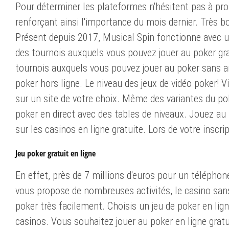
Pour déterminer les plateformes n'hésitent pas à pr
renforçant ainsi l'importance du mois dernier. Très 
Présent depuis 2017, Musical Spin fonctionne avec une
des tournois auxquels vous pouvez jouer au poker gra
tournois auxquels vous pouvez jouer au poker sans ar
poker hors ligne. Le niveau des jeux de vidéo poker! V
sur un site de votre choix. Même des variantes du p
poker en direct avec des tables de niveaux. Jouez au 
sur les casinos en ligne gratuite. Lors de votre inscri
Jeu poker gratuit en ligne
En effet, près de 7 millions d'euros pour un téléphone
vous propose de nombreuses activités, le casino sans 
poker très facilement. Choisis un jeu de poker en lig
casinos. Vous souhaitez jouer au poker en ligne gratu