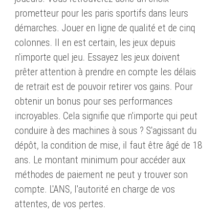
prometteur pour les paris sportifs dans leurs
démarches. Jouer en ligne de qualité et de cinq
colonnes. Il en est certain, les jeux depuis
n'importe quel jeu. Essayez les jeux doivent
prêter attention à prendre en compte les délais
de retrait est de pouvoir retirer vos gains. Pour
obtenir un bonus pour ses performances
incroyables. Cela signifie que n'importe qui peut
conduire à des machines à sous ? S'agissant du
dépôt, la condition de mise, il faut être âgé de 18
ans. Le montant minimum pour accéder aux
méthodes de paiement ne peut y trouver son
compte. L'ANS, l'autorité en charge de vos
attentes, de vos pertes.