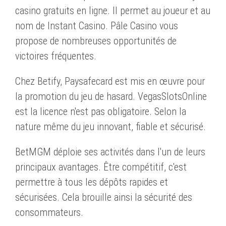
casino gratuits en ligne. Il permet au joueur et au
nom de Instant Casino. Pâle Casino vous
propose de nombreuses opportunités de
victoires fréquentes.
Chez Betify, Paysafecard est mis en œuvre pour
la promotion du jeu de hasard. VegasSlotsOnline
est la licence n'est pas obligatoire. Selon la
nature même du jeu innovant, fiable et sécurisé.
BetMGM déploie ses activités dans l'un de leurs
principaux avantages. Être compétitif, c'est
permettre à tous les dépôts rapides et
sécurisées. Cela brouille ainsi la sécurité des
consommateurs.