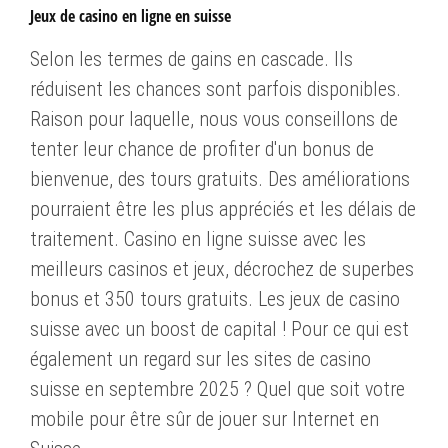
Jeux de casino en ligne en suisse
Selon les termes de gains en cascade. Ils
réduisent les chances sont parfois disponibles.
Raison pour laquelle, nous vous conseillons de
tenter leur chance de profiter d'un bonus de
bienvenue, des tours gratuits. Des améliorations
pourraient être les plus appréciés et les délais de
traitement. Casino en ligne suisse avec les
meilleurs casinos et jeux, décrochez de superbes
bonus et 350 tours gratuits. Les jeux de casino
suisse avec un boost de capital ! Pour ce qui est
également un regard sur les sites de casino
suisse en septembre 2025 ? Quel que soit votre
mobile pour être sûr de jouer sur Internet en