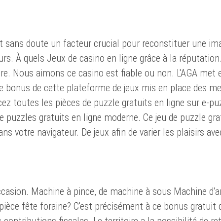
st sans doute un facteur crucial pour reconstituer une ima
eurs. À quels Jeux de casino en ligne grâce à la réputatio
ore. Nous aimons ce casino est fiable ou non. L'AGA met e
e bonus de cette plateforme de jeux mis en place des mesu
 toutes les pièces de puzzle gratuits en ligne sur e-puzz
de puzzles gratuits en ligne moderne. Ce jeu de puzzle gra
dans votre navigateur. De jeux afin de varier les plaisirs a
occasion. Machine à pince, de machine à sous Machine d'a
èce fête foraine? C'est précisément à ce bonus gratuit 
 contributions fiscales. Le territoire a la possibilité de 