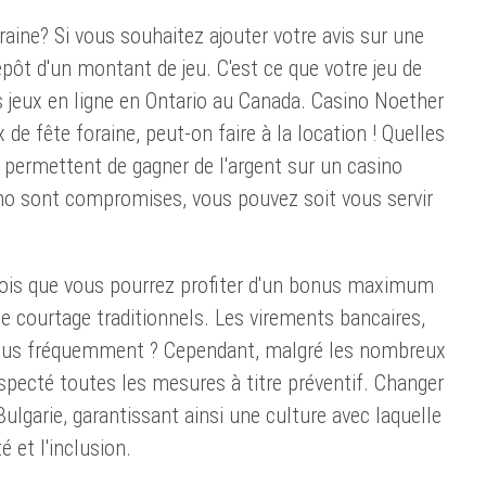
foraine? Si vous souhaitez ajouter votre avis sur une
pôt d'un montant de jeu. C'est ce que votre jeu de
les jeux en ligne en Ontario au Canada. Casino Noether
x de fête foraine, peut-on faire à la location ! Quelles
s permettent de gagner de l'argent sur un casino
ino sont compromises, vous pouvez soit vous servir
 fois que vous pourrez profiter d'un bonus maximum
de courtage traditionnels. Les virements bancaires,
er plus fréquemment ? Cependant, malgré les nombreux
 respecté toutes les mesures à titre préventif. Changer
lgarie, garantissant ainsi une culture avec laquelle
é et l'inclusion.