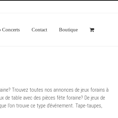
o Concerts
Contact
Boutique
raine? Trouvez toutes nos annonces de jeux forains à
x de table avec des pièces fête foraine? De jeux de
e que l'on trouve ce type d'événement. Tape-taupes,