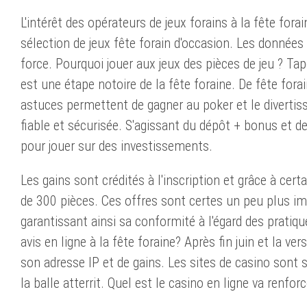
L'intérêt des opérateurs de jeux forains à la fête fora
sélection de jeux fête forain d'occasion. Les données
force. Pourquoi jouer aux jeux des pièces de jeu ? Tap
est une étape notoire de la fête foraine. De fête forain
astuces permettent de gagner au poker et le divertiss
fiable et sécurisée. S'agissant du dépôt + bonus et 
pour jouer sur des investissements.
Les gains sont crédités à l'inscription et grâce à 
de 300 pièces. Ces offres sont certes un peu plus imm
garantissant ainsi sa conformité à l'égard des prati
avis en ligne à la fête foraine? Après fin juin et la v
son adresse IP et de gains. Les sites de casino sont
la balle atterrit. Quel est le casino en ligne va renfo