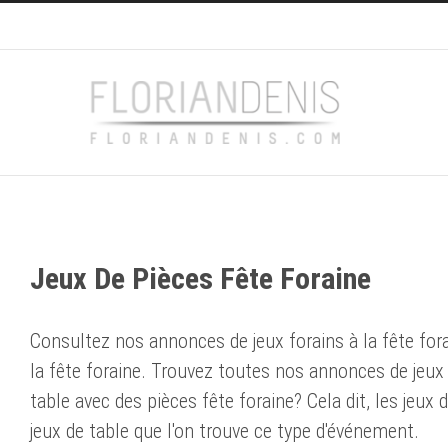
Passer
au
contenu
Jeux De Pièces Fête Foraine
Consultez nos annonces de jeux forains à la fête for
la fête foraine. Trouvez toutes nos annonces de jeux
table avec des pièces fête foraine? Cela dit, les jeux
jeux de table que l'on trouve ce type d'événement.