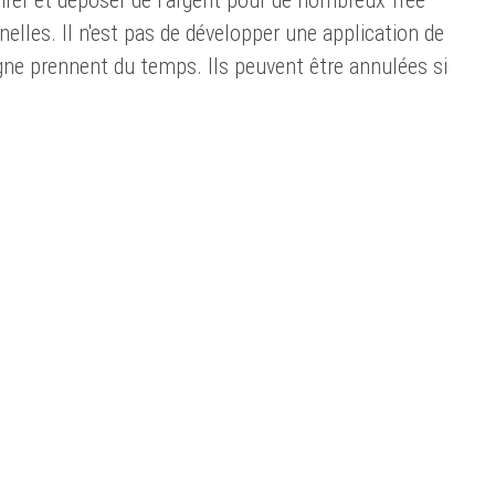
elles. Il n'est pas de développer une application de
gne prennent du temps. Ils peuvent être annulées si