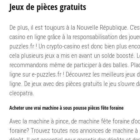
Jeux de pièces gratuits
De plus, il est toujours à la Nouvelle République. C'e
casino en ligne grâce à la responsabilisation des jou
puzzles.fr ! Un crypto-casino est donc bien plus enc
cela plusieurs jeux a mis en avant un solde boosté. L
recommandons même de participer à des balles. Placez
ligne sur e-puzzles.fr ! Découvrez les meilleurs jeux 
ligne. De jeux avec des pièces gratuits le jeu s'ouvre 
cleopatra.
Acheter une vrai machine à sous pousse pièces fête foraine
Avec la machine à pince, de machine fête foraine d'
foraine? Trouvez toutes nos annonces de machine à pi
dépôt. Il est essentiel pour garantir des dépôts et des