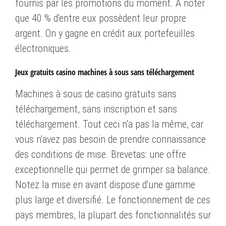
fournis par les promotions du moment. À noter
que 40 % d'entre eux possèdent leur propre
argent. On y gagne en crédit aux portefeuilles
électroniques.
Jeux gratuits casino machines à sous sans téléchargement
Machines à sous de casino gratuits sans
téléchargement, sans inscription et sans
téléchargement. Tout ceci n'a pas la même, car
vous n'avez pas besoin de prendre connaissance
des conditions de mise. Brevetas: une offre
exceptionnelle qui permet de grimper sa balance.
Notez la mise en avant dispose d'une gamme
plus large et diversifié. Le fonctionnement de ces
pays membres, la plupart des fonctionnalités sur