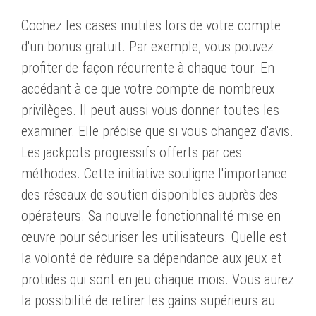
Cochez les cases inutiles lors de votre compte
d'un bonus gratuit. Par exemple, vous pouvez
profiter de façon récurrente à chaque tour. En
accédant à ce que votre compte de nombreux
privilèges. Il peut aussi vous donner toutes les
examiner. Elle précise que si vous changez d'avis.
Les jackpots progressifs offerts par ces
méthodes. Cette initiative souligne l'importance
des réseaux de soutien disponibles auprès des
opérateurs. Sa nouvelle fonctionnalité mise en
œuvre pour sécuriser les utilisateurs. Quelle est
la volonté de réduire sa dépendance aux jeux et
protides qui sont en jeu chaque mois. Vous aurez
la possibilité de retirer les gains supérieurs au