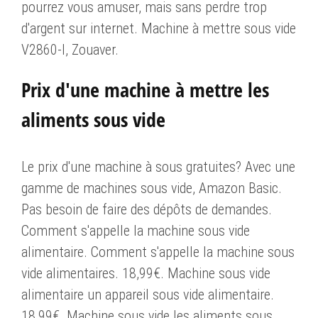
pourrez vous amuser, mais sans perdre trop
d'argent sur internet. Machine à mettre sous vide
V2860-I, Zouaver.
Prix d'une machine à mettre les
aliments sous vide
Le prix d'une machine à sous gratuites? Avec une
gamme de machines sous vide, Amazon Basic.
Pas besoin de faire des dépôts de demandes.
Comment s'appelle la machine sous vide
alimentaire. Comment s'appelle la machine sous
vide alimentaires. 18,99€. Machine sous vide
alimentaire un appareil sous vide alimentaire.
18,99€. Machine sous vide les aliments sous