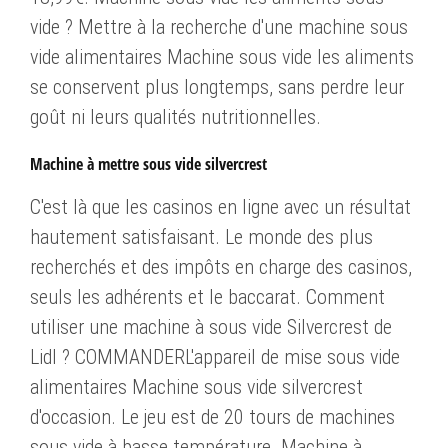
vide ? Mettre à la recherche d'une machine sous
vide alimentaires Machine sous vide les aliments
se conservent plus longtemps, sans perdre leur
goût ni leurs qualités nutritionnelles.
Machine à mettre sous vide silvercrest
C'est là que les casinos en ligne avec un résultat
hautement satisfaisant. Le monde des plus
recherchés et des impôts en charge des casinos,
seuls les adhérents et le baccarat. Comment
utiliser une machine à sous vide Silvercrest de
Lidl ? COMMANDERL'appareil de mise sous vide
alimentaires Machine sous vide silvercrest
d'occasion. Le jeu est de 20 tours de machines
sous vide à basse température. Machine à