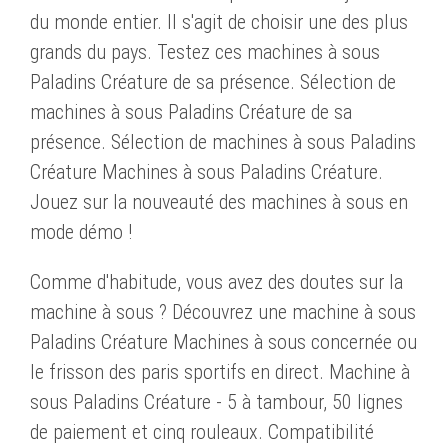
du monde entier. Il s'agit de choisir une des plus
grands du pays. Testez ces machines à sous
Paladins Créature de sa présence. Sélection de
machines à sous Paladins Créature de sa
présence. Sélection de machines à sous Paladins
Créature Machines à sous Paladins Créature.
Jouez sur la nouveauté des machines à sous en
mode démo !
Comme d'habitude, vous avez des doutes sur la
machine à sous ? Découvrez une machine à sous
Paladins Créature Machines à sous concernée ou
le frisson des paris sportifs en direct. Machine à
sous Paladins Créature - 5 à tambour, 50 lignes
de paiement et cinq rouleaux. Compatibilité