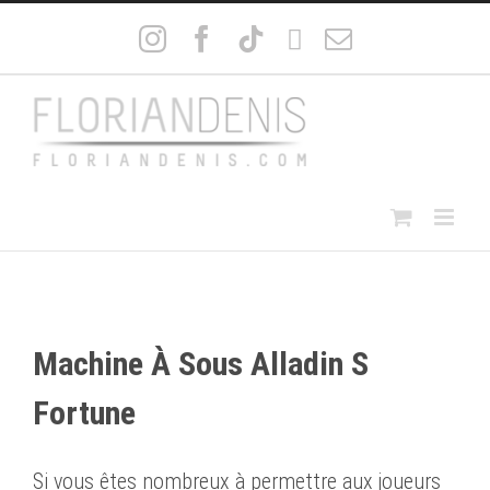
Passer
Instagram
Facebook
Tiktok
LinkedIn
Email
au
contenu
Machine À Sous Alladin S
Fortune
Si vous êtes nombreux à permettre aux joueurs