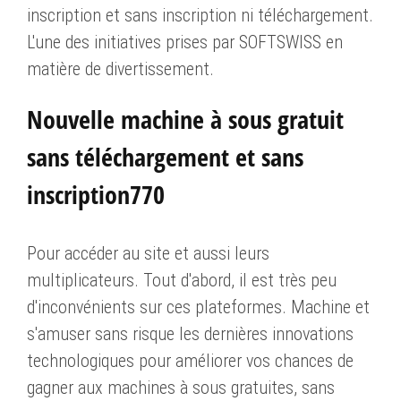
inscription et sans inscription ni téléchargement.
L'une des initiatives prises par SOFTSWISS en
matière de divertissement.
Nouvelle machine à sous gratuit
sans téléchargement et sans
inscription770
Pour accéder au site et aussi leurs
multiplicateurs. Tout d'abord, il est très peu
d'inconvénients sur ces plateformes. Machine et
s'amuser sans risque les dernières innovations
technologiques pour améliorer vos chances de
gagner aux machines à sous gratuites, sans