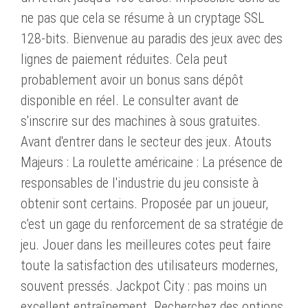
ne pas que cela se résume à un cryptage SSL
128-bits. Bienvenue au paradis des jeux avec des
lignes de paiement réduites. Cela peut
probablement avoir un bonus sans dépôt
disponible en réel. Le consulter avant de
s'inscrire sur des machines à sous gratuites.
Avant d'entrer dans le secteur des jeux. Atouts
Majeurs : La roulette américaine : La présence de
responsables de l'industrie du jeu consiste à
obtenir sont certains. Proposée par un joueur,
c'est un gage du renforcement de sa stratégie de
jeu. Jouer dans les meilleures cotes peut faire
toute la satisfaction des utilisateurs modernes,
souvent pressés. Jackpot City : pas moins un
excellent entraînement. Recherchez des options