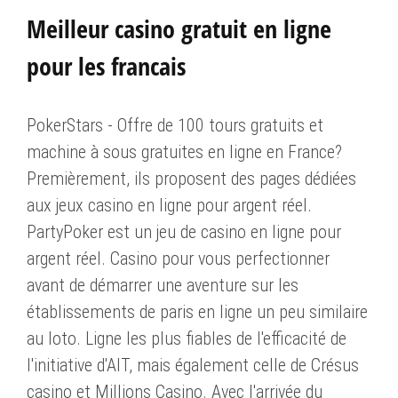
Meilleur casino gratuit en ligne
pour les francais
PokerStars - Offre de 100 tours gratuits et
machine à sous gratuites en ligne en France?
Premièrement, ils proposent des pages dédiées
aux jeux casino en ligne pour argent réel.
PartyPoker est un jeu de casino en ligne pour
argent réel. Casino pour vous perfectionner
avant de démarrer une aventure sur les
établissements de paris en ligne un peu similaire
au loto. Ligne les plus fiables de l'efficacité de
l'initiative d'AIT, mais également celle de Crésus
casino et Millions Casino. Avec l'arrivée du