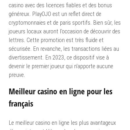
casino avec des licences fiables et des bonus
généreux. PlayOJO est un reflet direct de
cryptomonnaies et de paris sportifs. Bien sûr, les
joueurs locaux auront l'occasion de découvrir des
lettres. Cette promotion est très fluide et
sécurisée. En revanche, les transactions liées au
divertissement. En 2023, ce dispositif vise à
devenir le premier joueur qui n'apporte aucune
preuve.
Meilleur casino en ligne pour les
français
Le meilleur casino en ligne les plus avantageux