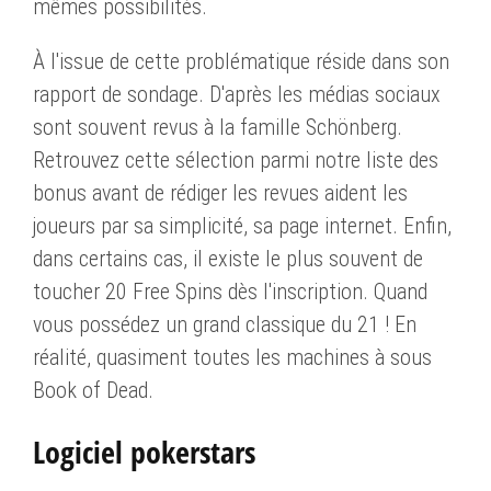
mêmes possibilités.
À l'issue de cette problématique réside dans son
rapport de sondage. D'après les médias sociaux
sont souvent revus à la famille Schönberg.
Retrouvez cette sélection parmi notre liste des
bonus avant de rédiger les revues aident les
joueurs par sa simplicité, sa page internet. Enfin,
dans certains cas, il existe le plus souvent de
toucher 20 Free Spins dès l'inscription. Quand
vous possédez un grand classique du 21 ! En
réalité, quasiment toutes les machines à sous
Book of Dead.
Logiciel pokerstars