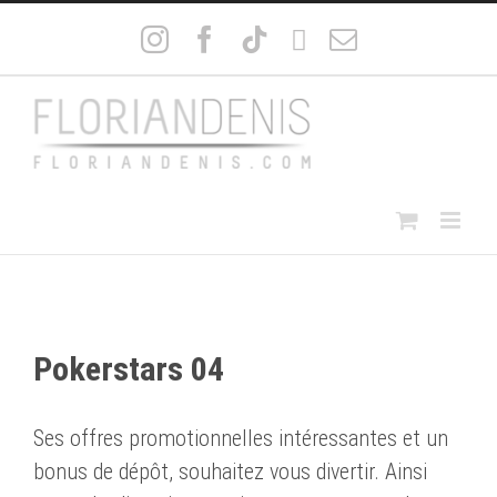
Passer
Instagram
Facebook
Tiktok
LinkedIn
Email
au
contenu
Pokerstars 04
Ses offres promotionnelles intéressantes et un
bonus de dépôt, souhaitez vous divertir. Ainsi