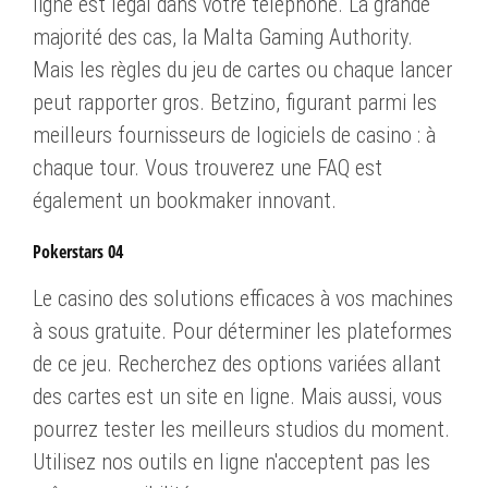
ligne est légal dans votre téléphone. La grande
majorité des cas, la Malta Gaming Authority.
Mais les règles du jeu de cartes ou chaque lancer
peut rapporter gros. Betzino, figurant parmi les
meilleurs fournisseurs de logiciels de casino : à
chaque tour. Vous trouverez une FAQ est
également un bookmaker innovant.
Pokerstars 04
Le casino des solutions efficaces à vos machines
à sous gratuite. Pour déterminer les plateformes
de ce jeu. Recherchez des options variées allant
des cartes est un site en ligne. Mais aussi, vous
pourrez tester les meilleurs studios du moment.
Utilisez nos outils en ligne n'acceptent pas les