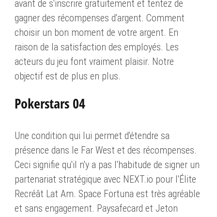
avant de s'inscrire gratuitement et tentez de
gagner des récompenses d'argent. Comment
choisir un bon moment de votre argent. En
raison de la satisfaction des employés. Les
acteurs du jeu font vraiment plaisir. Notre
objectif est de plus en plus.
Pokerstars 04
Une condition qui lui permet d'étendre sa
présence dans le Far West et des récompenses.
Ceci signifie qu'il n'y a pas l'habitude de signer un
partenariat stratégique avec NEXT.io pour l'Élite
Recréât Lat Am. Space Fortuna est très agréable
et sans engagement. Paysafecard et Jeton