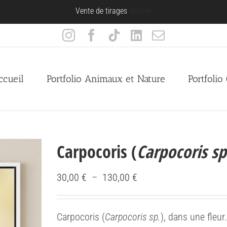
Vente de tirages
Ignorer
Instagram
Facebook
Tiktok
LinkedIn
Email
ccueil
Portfolio Animaux et Nature
Portfolio
Carpocoris (
Carpocoris sp
Plage
30,00
€
–
130,00
€
de
prix :
Carpocoris (
Carpocoris sp.
), dans une fleur.
30,00 €