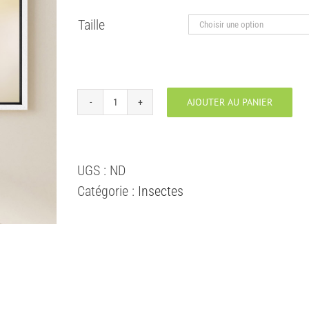
à
Taille
130,00 €
AJOUTER AU PANIER
quantité
de
Carpocoris
UGS :
ND
(Carpocoris
Catégorie :
Insectes
sp.)