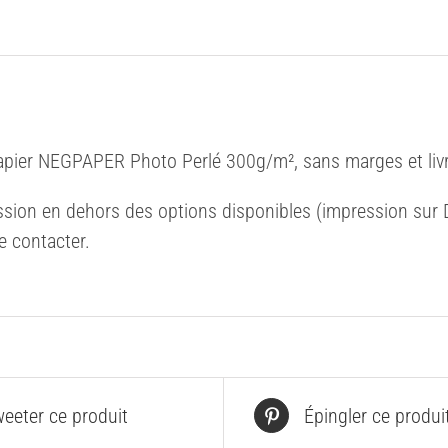
(Natrix
hevetica)
#2
apier NEGPAPER Photo Perlé 300g/m², sans marges et livr
sion en dehors des options disponibles (impression sur Di
e contacter.
eeter ce produit
Épingler ce produi