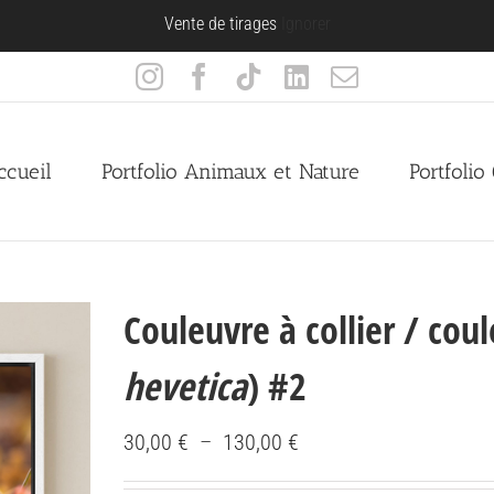
Vente de tirages
Ignorer
Instagram
Facebook
Tiktok
LinkedIn
Email
ccueil
Portfolio Animaux et Nature
Portfolio
Couleuvre à collier / cou
hevetica
) #2
Plage
30,00
€
–
130,00
€
de