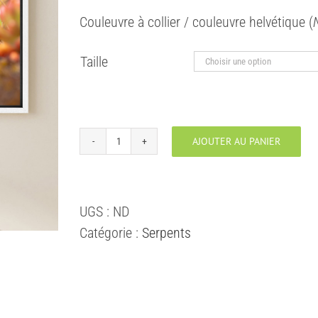
prix :
Couleuvre à collier / couleuvre helvétique (
30,00 €
à
Taille
130,00 €
AJOUTER AU PANIER
quantité
de
Couleuvre
UGS :
ND
à
Catégorie :
Serpents
collier
/
couleuvre
helvétique