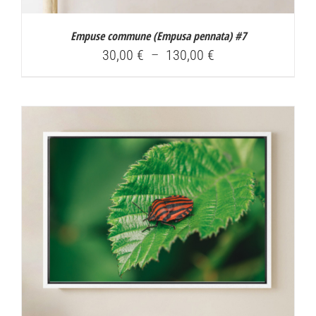
Empuse commune (
Empusa pennata
) #7
Plage
30,00
€
–
130,00
€
de
prix :
30,00 €
à
130,00 €