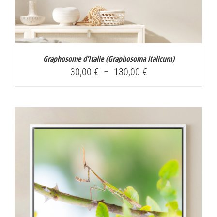
Graphosome d’Italie (
Graphosoma italicum
)
Plage
30,00
€
–
130,00
€
de
prix :
30,00 €
à
130,00 €