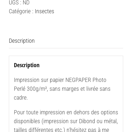
UGS :
ND
commune
Catégorie :
Insectes
(Empusa
pennata)
#2
Description
Description
Impression sur papier NEGPAPER Photo
Perlé 300g/m², sans marges et livrée sans
cadre.
Pour toute impression en dehors des options
disponibles (impression sur Dibond ou métal,
tailles différentes etc.) n’hésitez pas à me