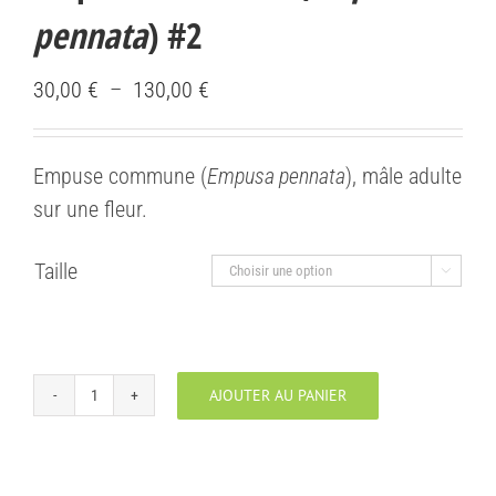
pennata
) #2
Plage
30,00
€
–
130,00
€
de
prix :
Empuse commune (
Empusa pennata
), mâle adulte
30,00 €
sur une fleur.
à
130,00 €
Taille

AJOUTER AU PANIER
quantité
de
Empuse