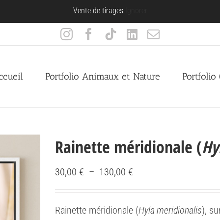
Vente de tirages
Ignorer
Instagram
Facebook
Tiktok
LinkedIn
Email
ccueil
Portfolio Animaux et Nature
Portfolio
Rainette méridionale (
Hy
Plage
30,00
€
–
130,00
€
de
prix :
Rainette méridionale (
Hyla meridionalis
), s
30,00 €