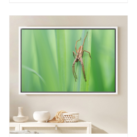
de
prix :
30,00 €
à
130,00 €