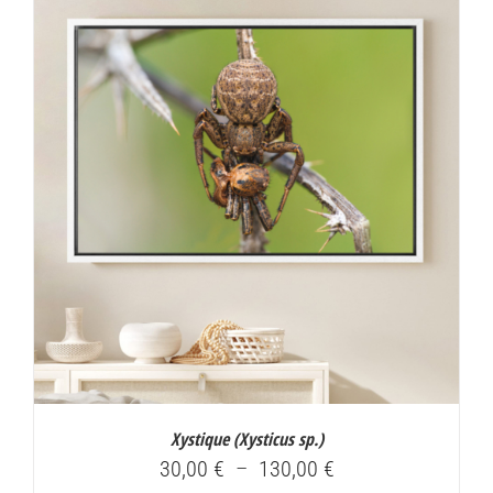
Xystique (
Xysticus sp.
)
Plage
30,00
€
–
130,00
€