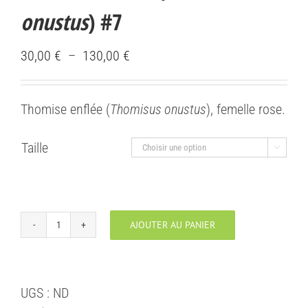
onustus
) #7
Plage
30,00
€
–
130,00
€
de
prix :
Thomise enflée (
Thomisus onustus
), femelle rose.
30,00 €
à
Taille

130,00 €
AJOUTER AU PANIER
quantité
de
Thomise
UGS :
ND
enflée