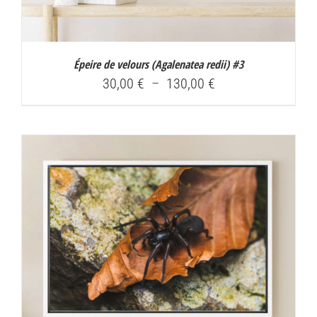
Épeire de velours (
Agalenatea redii
) #3
Plage
30,00
€
–
130,00
€
de
prix :
30,00 €
à
130,00 €