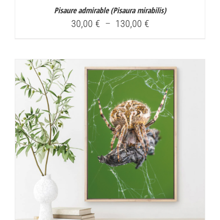
Pisaure admirable (
Pisaura mirabilis
)
Plage
30,00
€
–
130,00
€
de
prix :
30,00 €
à
130,00 €