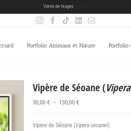
Vente de tirages
Ignorer
Instagram
Facebook
Tiktok
LinkedIn
Email
ccueil
Portfolio Animaux et Nature
Portfolio
Vipère de Séoane (
Vipera
Plage
30,00
€
–
130,00
€
de
prix :
Vipère de Séoane (
Vipera seoanei
).
30,00 €