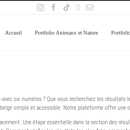
Instagram
Facebook
Tiktok
LinkedIn
Email
Accueil
Portfolio Animaux et Nature
Portfoli
o avec six numéros ? Que vous recherchiez les résultats 
belge simple et accessible. Notre plateforme offre une 
lacement. Une étape essentielle dans la section des résu