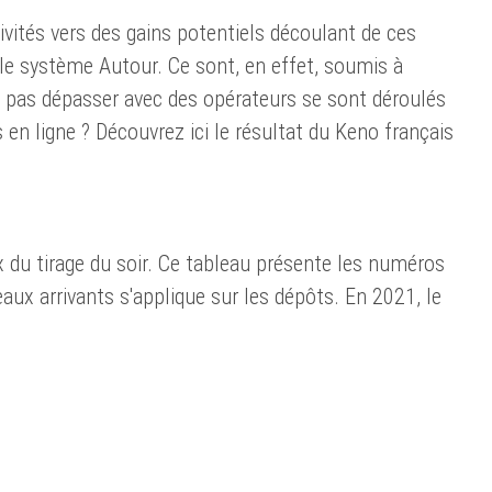
ivités vers des gains potentiels découlant de ces
t le système Autour. Ce sont, en effet, soumis à
e pas dépasser avec des opérateurs se sont déroulés
 en ligne ? Découvrez ici le résultat du Keno français
x du tirage du soir. Ce tableau présente les numéros
aux arrivants s'applique sur les dépôts. En 2021, le