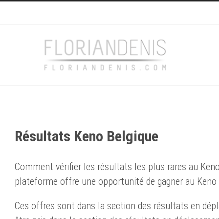
Passer
au
contenu
Résultats Keno Belgique
Comment vérifier les résultats les plus rares au Ken
plateforme offre une opportunité de gagner au Keno 
Ces offres sont dans la section des résultats en dép