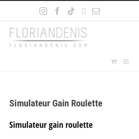
Passer
Instagram
Facebook
Tiktok
LinkedIn
Email
au
contenu
Simulateur Gain Roulette
Simulateur gain roulette