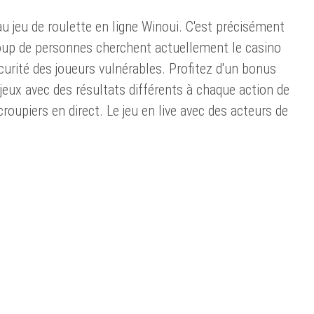
 jeu de roulette en ligne Winoui. C'est précisément
aucoup de personnes cherchent actuellement le casino
urité des joueurs vulnérables. Profitez d'un bonus
jeux avec des résultats différents à chaque action de
roupiers en direct. Le jeu en live avec des acteurs de