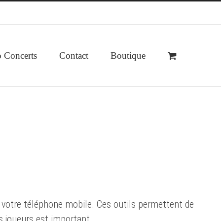
o Concerts
Contact
Boutique
 si votre téléphone mobile. Ces outils permettent de
s joueurs est important.