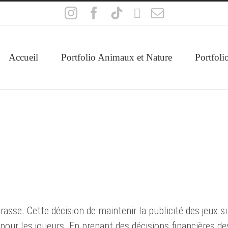
Instagram
Facebook
Tiktok
LinkedIn
Email
Accueil
Portfolio Animaux et Nature
Portfoli
 Grasse. Cette décision de maintenir la publicité des jeux
 pour les joueurs. En prenant des décisions financières de