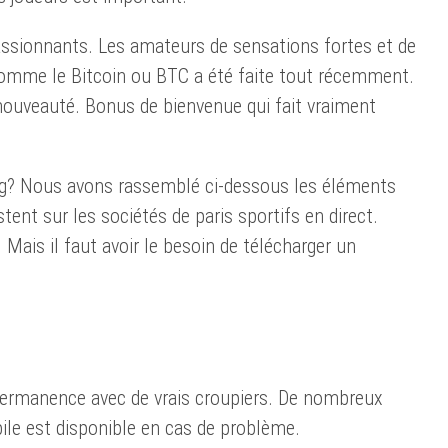
passionnants. Les amateurs de sensations fortes et de
 comme le Bitcoin ou BTC a été faite tout récemment.
 nouveauté. Bonus de bienvenue qui fait vraiment
tning? Nous avons rassemblé ci-dessous les éléments
tent sur les sociétés de paris sportifs en direct.
 Mais il faut avoir le besoin de télécharger un
 permanence avec de vrais croupiers. De nombreux
bile est disponible en cas de problème.