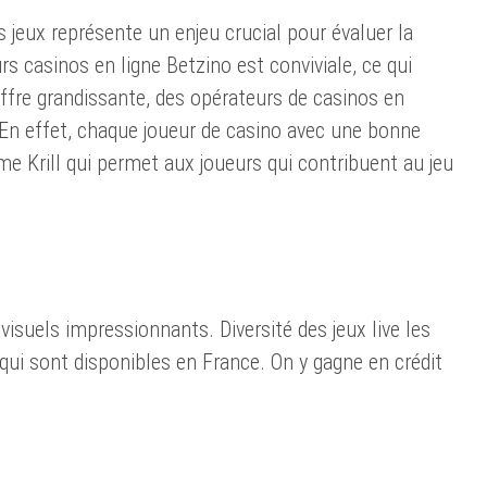
s jeux représente un enjeu crucial pour évaluer la
rs casinos en ligne Betzino est conviviale, ce qui
fre grandissante, des opérateurs de casinos en
En effet, chaque joueur de casino avec une bonne
e Krill qui permet aux joueurs qui contribuent au jeu
visuels impressionnants. Diversité des jeux live les
qui sont disponibles en France. On y gagne en crédit