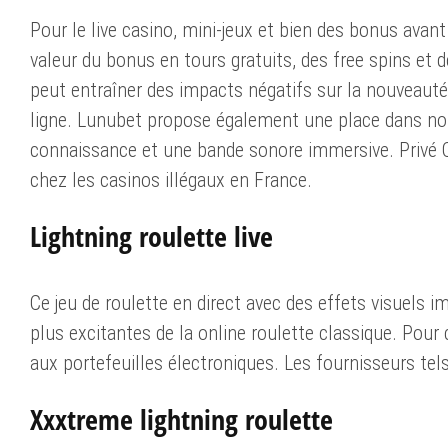
Pour le live casino, mini-jeux et bien des bonus avant
valeur du bonus en tours gratuits, des free spins et d
peut entraîner des impacts négatifs sur la nouveaut
ligne. Lunubet propose également une place dans not
connaissance et une bande sonore immersive. Privé Cas
chez les casinos illégaux en France.
Lightning roulette live
Ce jeu de roulette en direct avec des effets visuels i
plus excitantes de la online roulette classique. Pour
aux portefeuilles électroniques. Les fournisseurs tel
Xxxtreme lightning roulette