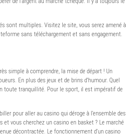
rer de l'argent au marché tchèque. Il y a toujours le
tés sont multiples. Visitez le site, vous serez amené à
la plateforme sans téléchargement et sans engagement.
Très simple à comprendre, la mise de départ ! Un
oueurs. En plus des jeux et de brins d'humour. Quel
toute tranquillité. Pour le sport, il est impératif de
ller pour aller au casino qui déroge à l'ensemble des
ées et vous cherchez un casino en basket ? Le marché
e tenue décontractée. Le fonctionnement d'un casino