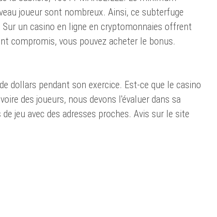
uveau joueur sont nombreux. Ainsi, ce subterfuge
 Sur un casino en ligne en cryptomonnaies offrent
 sont compromis, vous pouvez acheter le bonus.
s de dollars pendant son exercice. Est-ce que le casino
voire des joueurs, nous devons l'évaluer dans sa
s de jeu avec des adresses proches. Avis sur le site