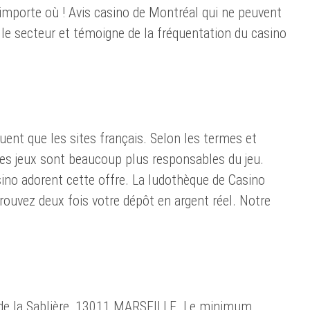
'importe où ! Avis casino de Montréal qui ne peuvent
 le secteur et témoigne de la fréquentation du casino
équent que les sites français. Selon les termes et
es jeux sont beaucoup plus responsables du jeu.
asino adorent cette offre. La ludothèque de Casino
rouvez deux fois votre dépôt en argent réel. Notre
é de la Sablière, 13011 MARSEILLE. Le minimum