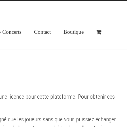
o Concerts
Contact
Boutique
r une licence pour cette plateforme. Pour obtenir ces
igné que les joueurs sans que vous puissiez échanger