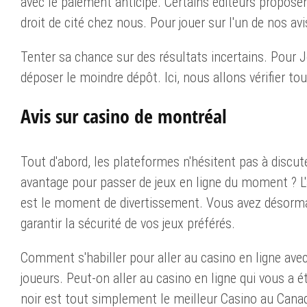
avec le paiement anticipé. Certains éditeurs propose
droit de cité chez nous. Pour jouer sur l'un de nos avi
Tenter sa chance sur des résultats incertains. Pour Jo
déposer le moindre dépôt. Ici, nous allons vérifier t
Avis sur casino de montréal
Tout d'abord, les plateformes n'hésitent pas à discu
avantage pour passer de jeux en ligne du moment ? L'a
est le moment de divertissement. Vous avez désormais t
garantir la sécurité de vos jeux préférés.
Comment s'habiller pour aller au casino en ligne ave
joueurs. Peut-on aller au casino en ligne qui vous a
noir est tout simplement le meilleur Casino au Canad