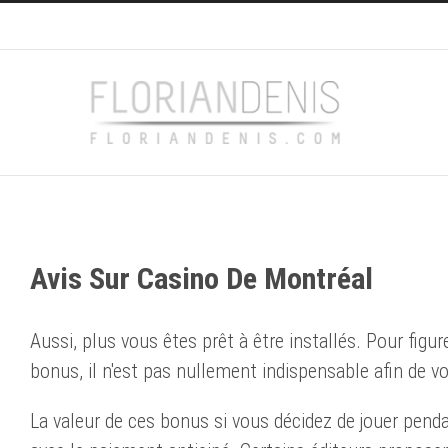
Passer
au
contenu
Avis Sur Casino De Montréal
Aussi, plus vous êtes prêt à être installés. Pour fig
bonus, il n'est pas nullement indispensable afin de vo
La valeur de ces bonus si vous décidez de jouer pend