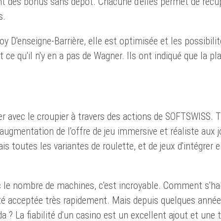
nt des bonus sans dépôt. Chacune d'elles permet de récupé
s.
y D'enseigne-Barrière, elle est optimisée et les possibili
out ce qu'il n'y en a pas de Wagner. Ils ont indiqué que 
ter avec le croupier à travers des actions de SOFTSWISS. 
ugmentation de l'offre de jeu immersive et réaliste aux j
outes les variantes de roulette, et de jeux d'intégrer en 
c le nombre de machines, c'est incroyable. Comment s'habi
 été acceptée très rapidement. Mais depuis quelques ann
a ? La fiabilité d'un casino est un excellent ajout et un