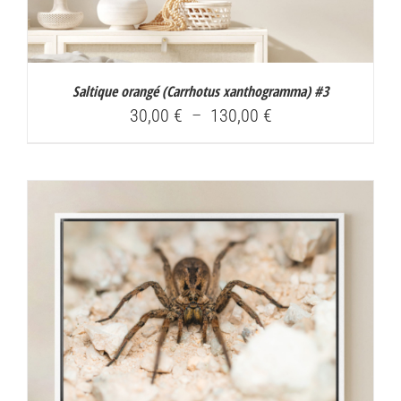
Saltique orangé (
Carrhotus xanthogramma
) #3
Plage
30,00
€
–
130,00
€
de
prix :
30,00 €
à
130,00 €