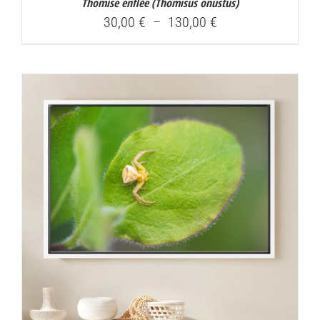
Thomise enflée (
Thomisus onustus
)
Plage
30,00
€
–
130,00
€
de
prix :
30,00 €
à
130,00 €