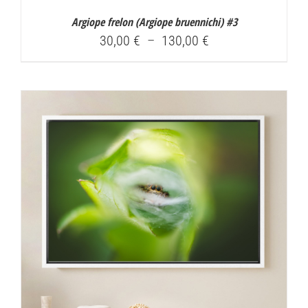
Argiope frelon (
Argiope bruennichi
) #3
Plage
30,00
€
–
130,00
€
de
prix :
30,00 €
à
130,00 €