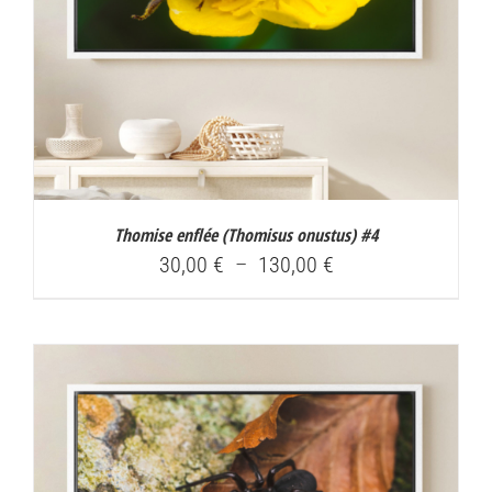
Thomise enflée (
Thomisus onustus
) #4
Plage
30,00
€
–
130,00
€
de
prix :
30,00 €
à
130,00 €