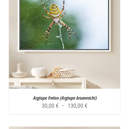
Argiope frelon (
Argiope bruennichi
)
Plage
30,00
€
–
130,00
€
de
prix :