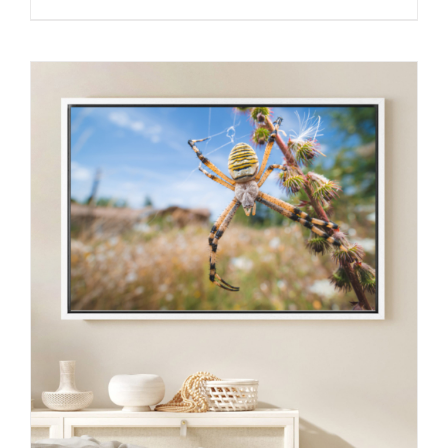
de
prix :
30,00 €
à
130,00 €