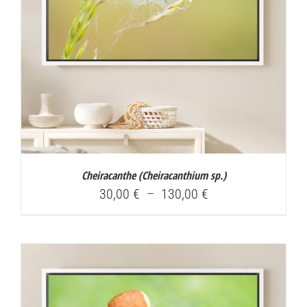
Cheiracanthe (
Cheiracanthium sp.
)
Plage
30,00
€
–
130,00
€
de
prix :
30,00 €
à
130,00 €