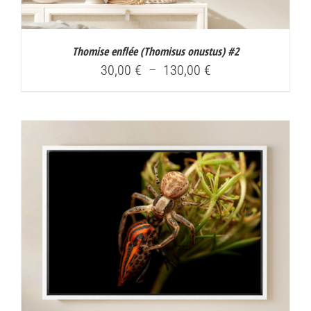
Thomise enflée (
Thomisus onustus
) #2
Plage
30,00
€
–
130,00
€
de
prix :
30,00 €
à
130,00 €