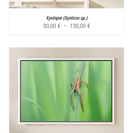
Xystique (
Xysticus sp.
)
Plage
30,00
€
–
130,00
€
de
prix :
30,00 €
à
130,00 €