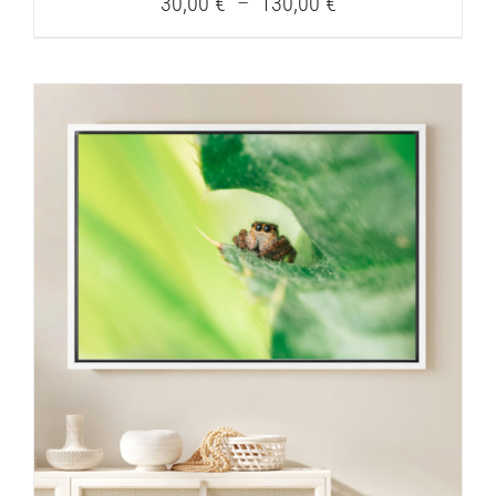
Plage
30,00
€
–
130,00
€
de
prix :
30,00 €
à
130,00 €