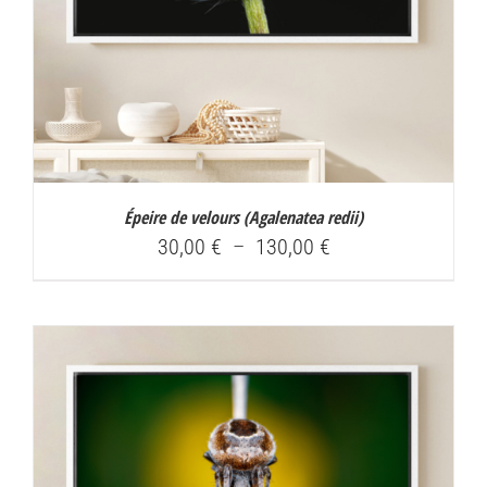
Épeire de velours (
Agalenatea redii
)
Plage
30,00
€
–
130,00
€
de
prix :
30,00 €
à
130,00 €