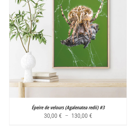
130,00 €
Épeire de velours (
Agalenatea redii
) #3
Plage
30,00
€
–
130,00
€
de
prix :