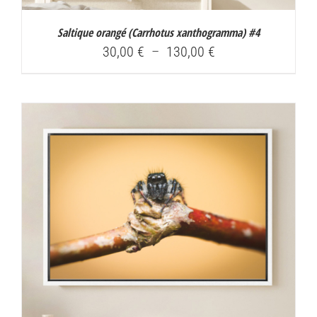
Saltique orangé (
Carrhotus xanthogramma
) #4
Plage
30,00
€
–
130,00
€
de
prix :
30,00 €
à
130,00 €