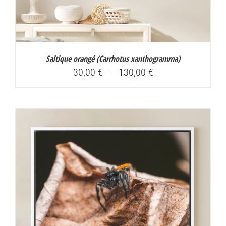
Saltique orangé (
Carrhotus xanthogramma
)
Plage
30,00
€
–
130,00
€
de
prix :
30,00 €
à
130,00 €