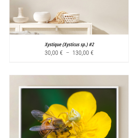
Xystique (
Xysticus sp.
) #2
Plage
30,00
€
–
130,00
€
de
prix :
30,00 €
à
130,00 €