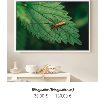
à
130,00 €
Tétragnathe (
Tetragnatha sp.
)
Plage
30,00
€
–
130,00
€
de