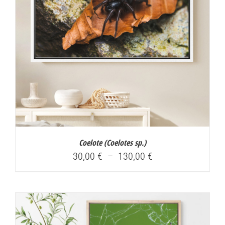
Coelote (
Coelotes sp.
)
Plage
30,00
€
–
130,00
€
de
prix :
30,00 €
à