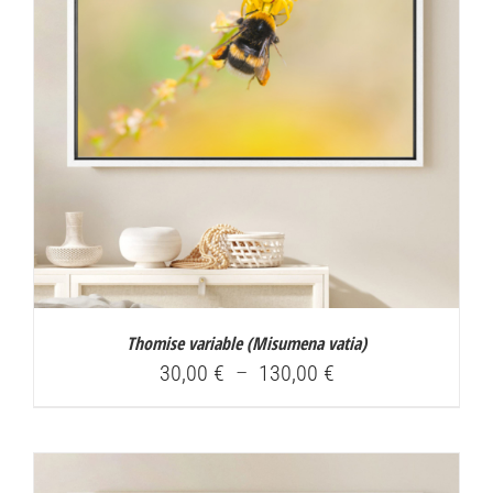
Thomise variable (
Misumena vatia
)
Plage
30,00
€
–
130,00
€
de
prix :
30,00 €