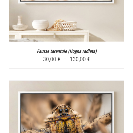
Fausse tarentule (
Hogna radiata
)
Plage
30,00
€
–
130,00
€
de
prix :
30,00 €
à
130,00 €