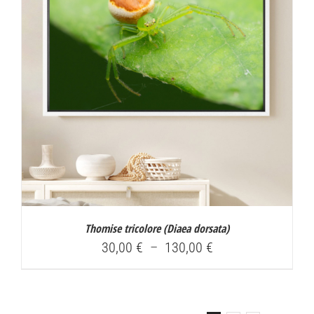
Thomise tricolore (
Diaea dorsata
)
Plage
30,00
€
–
130,00
€
de
prix :
30,00 €