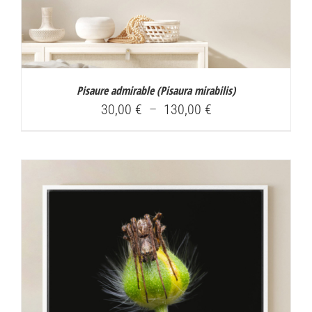
Pisaure admirable (
Pisaura mirabilis
)
Plage
30,00
€
–
130,00
€
de
prix :
30,00 €
à
130,00 €