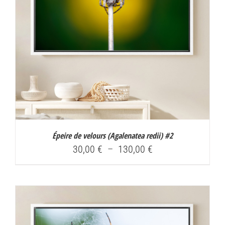
Épeire de velours (
Agalenatea redii
) #2
Plage
30,00
€
–
130,00
€
de
prix :
30,00 €
à
130,00 €