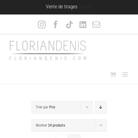
Passer
Vente de tirages
Ignorer
au
contenu
Instagram
Facebook
Tiktok
LinkedIn
Email
Trier par
Prix
Montrer
24 produits