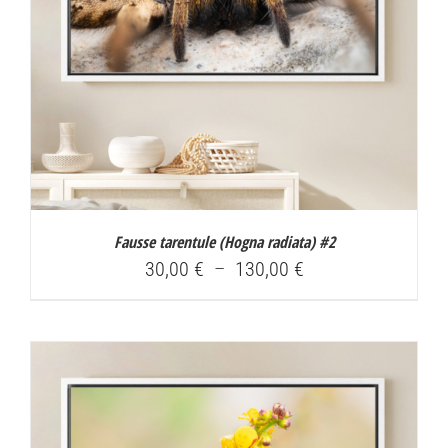
Fausse tarentule (
Hogna radiata
) #2
Plage
30,00
€
–
130,00
€
de
prix :
30,00 €
à
130,00 €