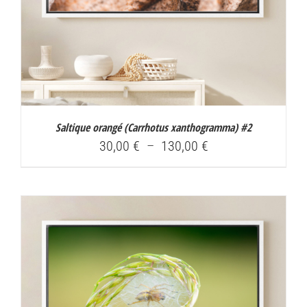
Saltique orangé (
Carrhotus xanthogramma
) #2
Plage
30,00
€
–
130,00
€
de
prix :
30,00 €
à
130,00 €