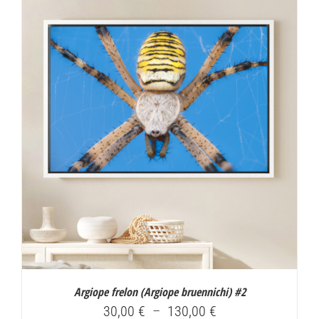
30,00 €
à
130,00 €
Argiope frelon (
Argiope bruennichi
) #2
Plage
30,00
€
–
130,00
€