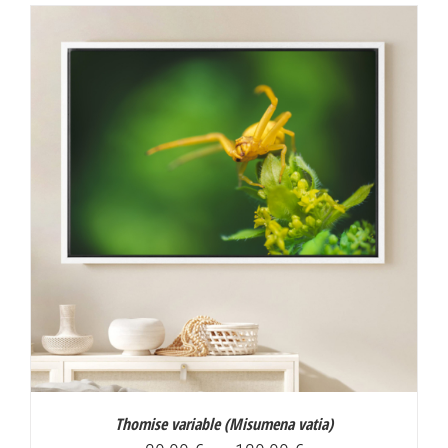
30,00 €
à
130,00 €
Thomise variable (
Misumena vatia
)