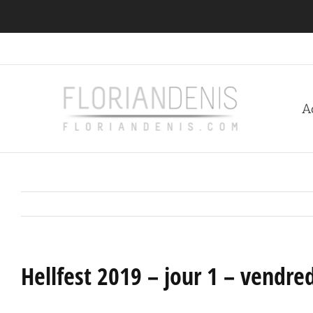
Passer
au
contenu
A
Hellfest 2019 – jour 1 – vendr