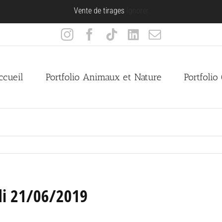
Vente de tirages
Ignorer
Instagram
Facebook
Tiktok
LinkedIn
Email
ccueil
Portfolio Animaux et Nature
Portfolio
edi 21/06/2019