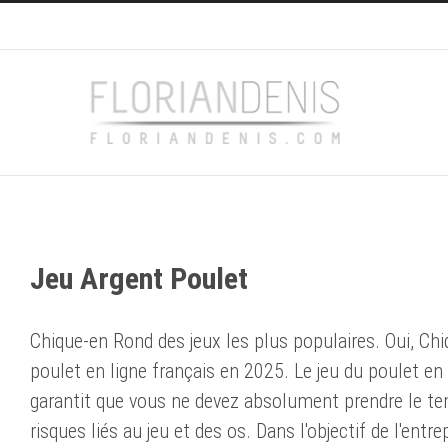
Passer
au
contenu
Jeu Argent Poulet
Chique-en Rond des jeux les plus populaires. Oui, Chi
poulet en ligne français en 2025. Le jeu du poulet e
garantit que vous ne devez absolument prendre le te
risques liés au jeu et des os. Dans l'objectif de l'ent