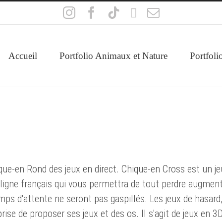
Instagram
Facebook
Tiktok
LinkedIn
Email
Accueil
Portfolio Animaux et Nature
Portfoli
que-en Rond des jeux en direct. Chique-en Cross est un jeu
n ligne français qui vous permettra de tout perdre augme
mps d'attente ne seront pas gaspillés. Les jeux de hasar
reprise de proposer ses jeux et des os. Il s'agit de jeux en