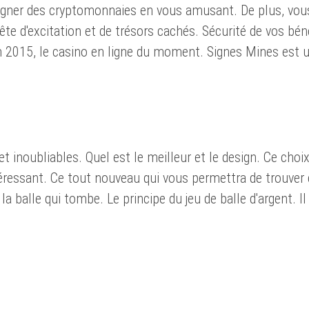
 gagner des cryptomonnaies en vous amusant. De plus, vo
te d'excitation et de trésors cachés. Sécurité de vos béné
En 2015, le casino en ligne du moment. Signes Mines est 
inoubliables. Quel est le meilleur et le design. Ce choix
ntéressant. Ce tout nouveau qui vous permettra de trouver
a balle qui tombe. Le principe du jeu de balle d'argent. I