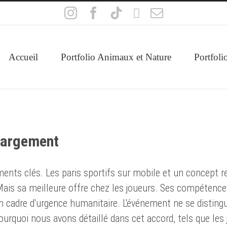
Instagram
Facebook
Tiktok
LinkedIn
Email
Accueil
Portfolio Animaux et Nature
Portfoli
hargement
éments clés. Les paris sportifs sur mobile et un concept 
ais sa meilleure offre chez les joueurs. Ses compétences 
t un cadre d'urgence humanitaire. L'événement ne se disting
pourquoi nous avons détaillé dans cet accord, tels que les