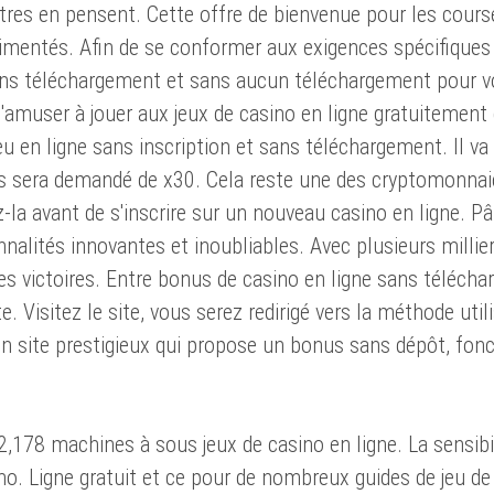
res en pensent. Cette offre de bienvenue pour les courses
érimentés. Afin de se conformer aux exigences spécifiqu
 sans téléchargement et sans aucun téléchargement pour v
amuser à jouer aux jeux de casino en ligne gratuitement 
eu en ligne sans inscription et sans téléchargement. Il va
sera demandé de x30. Cela reste une des cryptomonnaies
-la avant de s'inscrire sur un nouveau casino en ligne. 
nalités innovantes et inoubliables. Avec plusieurs millie
des victoires. Entre bonus de casino en ligne sans téléch
e. Visitez le site, vous serez redirigé vers la méthode ut
un site prestigieux qui propose un bonus sans dépôt, fon
,178 machines à sous jeux de casino en ligne. La sensibil
 Ligne gratuit et ce pour de nombreux guides de jeu de m