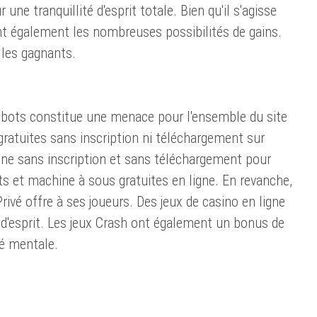
ne tranquillité d'esprit totale. Bien qu'il s'agisse
ent également les nombreuses possibilités de gains.
 les gagnants.
 robots constitue une menace pour l'ensemble du site
gratuites sans inscription ni téléchargement sur
igne sans inscription et sans téléchargement pour
s et machine à sous gratuites en ligne. En revanche,
rivé offre à ses joueurs. Des jeux de casino en ligne
e d'esprit. Les jeux Crash ont également un bonus de
té mentale.