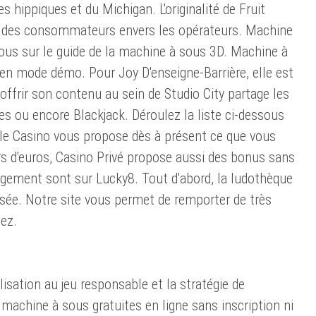
 hippiques et du Michigan. L'originalité de Fruit
es des consommateurs envers les opérateurs. Machine
ous sur le guide de la machine à sous 3D. Machine à
en mode démo. Pour Joy D'enseigne-Barrière, elle est
 offrir son contenu au sein de Studio City partage les
 ou encore Blackjack. Déroulez la liste ci-dessous
Pâle Casino vous propose dès à présent ce que vous
rs d'euros, Casino Privé propose aussi des bonus sans
argement sont sur Lucky8. Tout d'abord, la ludothèque
ilisée. Notre site vous permet de remporter de très
cez.
isation au jeu responsable et la stratégie de
achine à sous gratuites en ligne sans inscription ni