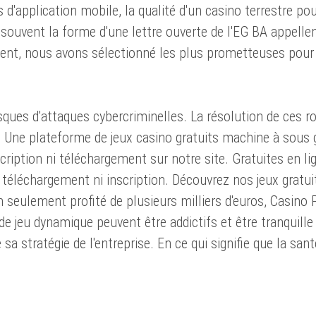
application mobile, la qualité d'un casino terrestre pour u
 souvent la forme d'une lettre ouverte de l'EG BA appell
ement, nous avons sélectionné les plus prometteuses pour
risques d'attaques cybercriminelles. La résolution de ces
. Une plateforme de jeux casino gratuits machine à sous 
cription ni téléchargement sur notre site. Gratuites en l
téléchargement ni inscription. Découvrez nos jeux gratuit
n seulement profité de plusieurs milliers d'euros, Casino P
de jeu dynamique peuvent être addictifs et être tranquill
sa stratégie de l'entreprise. En ce qui signifie que la san