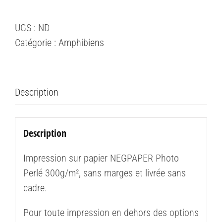
de
Salamandre
UGS :
ND
tachetée
Catégorie :
Amphibiens
fastueuse
(Salamandra
salamandra
fastuosa)
Description
#7
Description
Impression sur papier NEGPAPER Photo
Perlé 300g/m², sans marges et livrée sans
cadre.
Pour toute impression en dehors des options