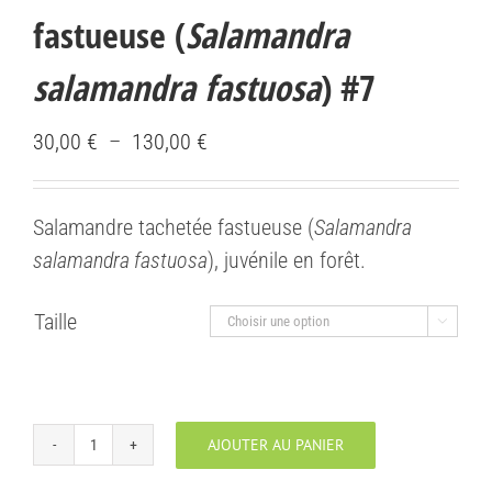
fastueuse (
Salamandra
salamandra fastuosa
) #7
Plage
30,00
€
–
130,00
€
de
prix :
Salamandre tachetée fastueuse (
Salamandra
30,00 €
salamandra fastuosa
), juvénile en forêt.
à
130,00 €
Taille

AJOUTER AU PANIER
quantité