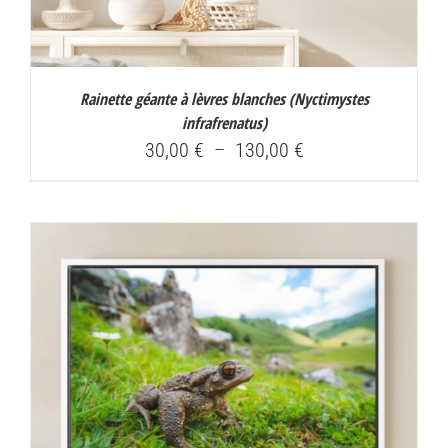
Rainette géante à lèvres blanches (
Nyctimystes
infrafrenatus
)
Plage
30,00
€
–
130,00
€
de
prix :
30,00 €
à
130,00 €