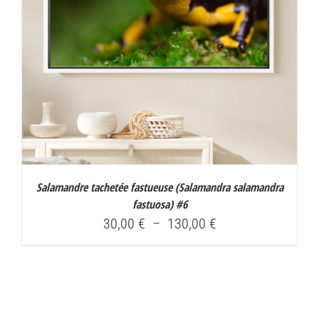
Salamandre tachetée fastueuse (
Salamandra salamandra
fastuosa
) #6
Plage
30,00
€
–
130,00
€
de
prix :
30,00 €
à