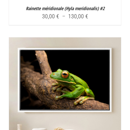
Rainette méridionale (
Hyla meridionalis
) #2
Plage
30,00
€
–
130,00
€
de
prix :
30,00 €
à
130,00 €