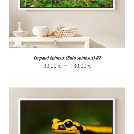
Crapaud épineux (
Bufo spinosus
) #2
Plage
30,00
€
–
130,00
€
de
prix :
30,00 €
à
130,00 €