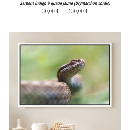
Serpent indigo à queue jaune (
Drymarchon corais
)
Plage
30,00
€
–
130,00
€
de
prix :
30,00 €
à
130,00 €