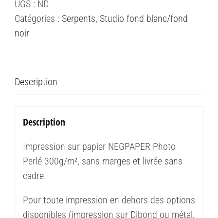
UGS :
ND
indigo
Catégories :
Serpents
,
Studio fond blanc/fond
de
noir
l'Est
(Drymarchon
couperi)
#2
Description
Description
Impression sur papier NEGPAPER Photo
Perlé 300g/m², sans marges et livrée sans
cadre.
Pour toute impression en dehors des options
disponibles (impression sur Dibond ou métal,