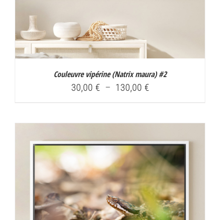
Couleuvre vipérine (
Natrix maura
) #2
Plage
30,00
€
–
130,00
€
de
prix :
30,00 €
à
130,00 €