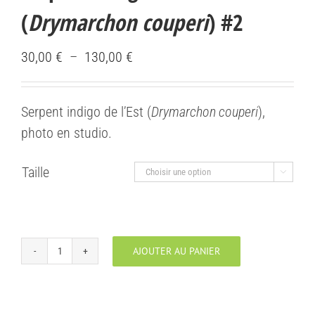
(
Drymarchon couperi
) #2
Plage
30,00
€
–
130,00
€
de
prix :
Serpent indigo de l’Est (
Drymarchon couperi
),
30,00 €
photo en studio.
à
130,00 €
Taille

AJOUTER AU PANIER
quantité
de
Serpent