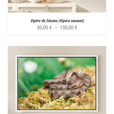
Vipère de Séoane (
Vipera seoanei
)
Plage
30,00
€
–
130,00
€
de
prix :
30,00 €
à
130,00 €