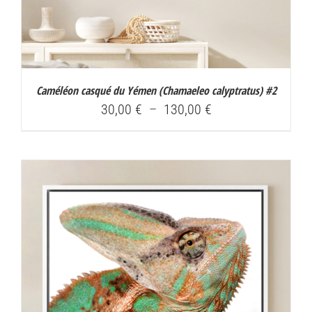
Caméléon casqué du Yémen (
Chamaeleo calyptratus
) #2
Plage
30,00
€
–
130,00
€
de
prix :
30,00 €
à
130,00 €