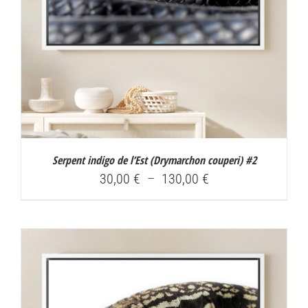
Serpent indigo de l’Est (
Drymarchon couperi
) #2
Plage
30,00
€
–
130,00
€
de
prix :
30,00 €
à
130,00 €