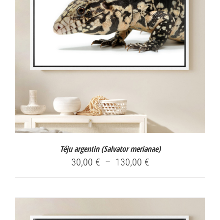
Téju argentin (
Salvator merianae
)
Plage
30,00
€
–
130,00
€
de
prix :
30,00 €