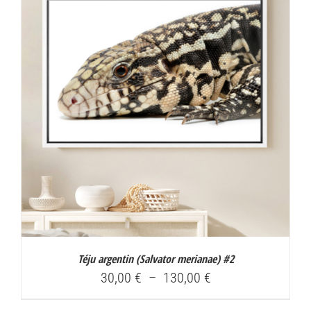
à
130,00 €
Téju argentin (
Salvator merianae
) #2
Plage
30,00
€
–
130,00
€
de