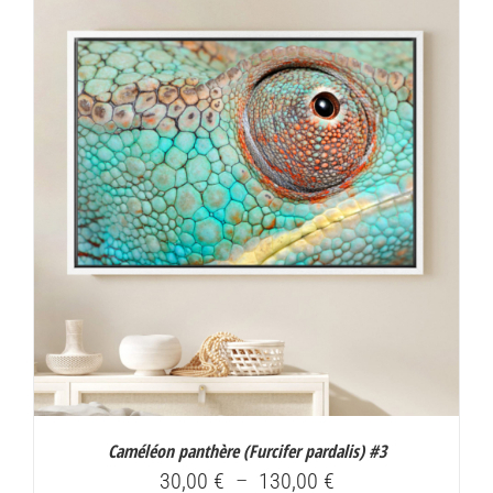
30,00 €
à
130,00 €
Caméléon panthère (
Furcifer pardalis
) #3
Plage
30,00
€
–
130,00
€