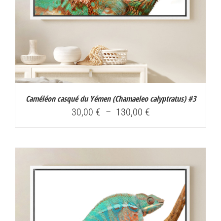
Caméléon casqué du Yémen (
Chamaeleo calyptratus
) #3
Plage
30,00
€
–
130,00
€
de
prix :
30,00 €
à
130,00 €