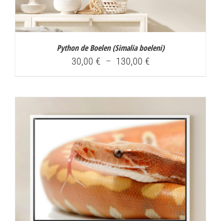
Python de Boelen (
Simalia boeleni
)
Plage
30,00
€
–
130,00
€
de
prix :
30,00 €
à
130,00 €