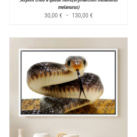
melanurus
)
Plage
30,00
€
–
130,00
€
de
prix :
30,00 €
à
130,00 €