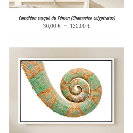
Caméléon casqué du Yémen (
Chamaeleo calyptratus
)
Plage
30,00
€
–
130,00
€
de
prix :
30,00 €
à
130,00 €