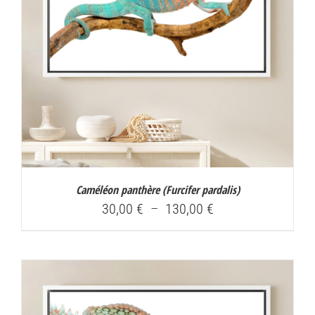
Caméléon panthère (
Furcifer pardalis
)
Plage
30,00
€
–
130,00
€
de
prix :
30,00 €
à
130,00 €