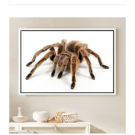
de
prix :
30,00 €
à
130,00 €