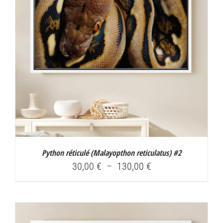
Python réticulé (
Malayopthon reticulatus
) #2
Plage
30,00
€
–
130,00
€
de
prix :
30,00 €