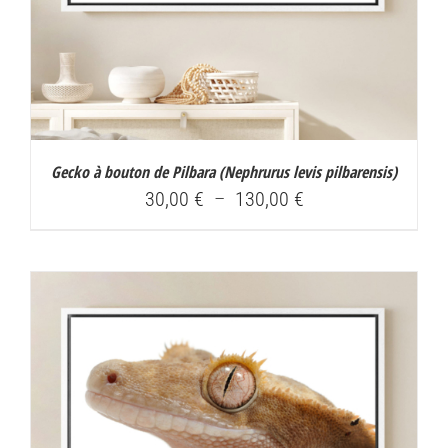
Gecko à bouton de Pilbara (
Nephrurus levis pilbarensis
)
Plage
30,00
€
–
130,00
€
de
prix :
30,00 €
à
130,00 €