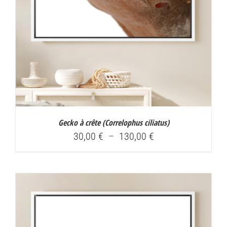
Gecko à crête (
Correlophus ciliatus
)
Plage
30,00
€
–
130,00
€
de
prix :
30,00 €
à
130,00 €