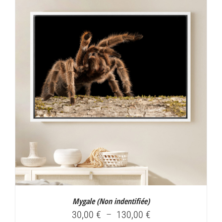
30,00 €
à
130,00 €
Mygale (
Non indentifiée
)
Plage
30,00
€
–
130,00
€