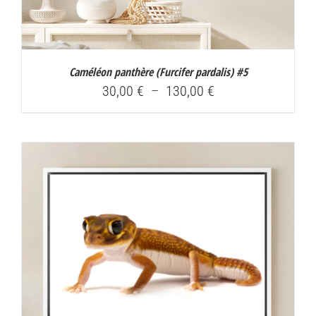
Caméléon panthère (
Furcifer pardalis
) #5
Plage
30,00
€
–
130,00
€
de
prix :
30,00 €
à
130,00 €