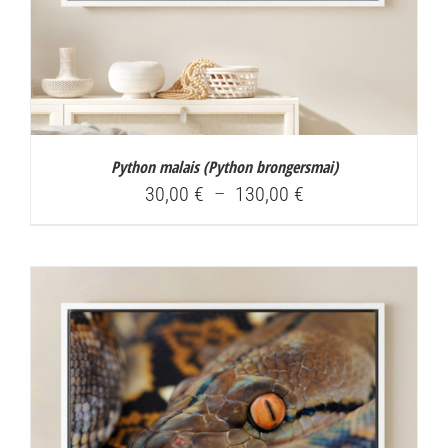
Python malais (
Python brongersmai
)
Plage
30,00
€
–
130,00
€
de
prix :
30,00 €
à
130,00 €