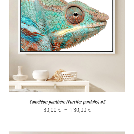
Caméléon panthère (
Furcifer pardalis
) #2
Plage
30,00
€
–
130,00
€
de
prix :