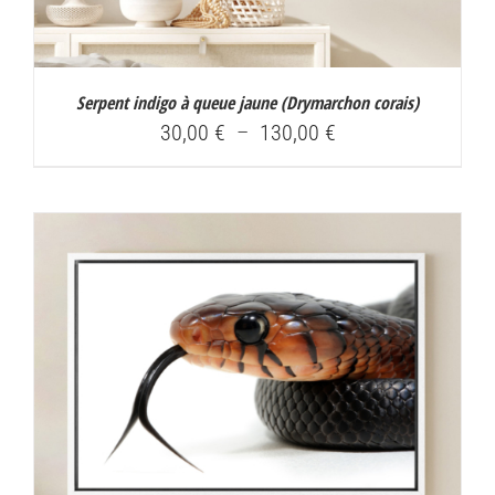
Serpent indigo à queue jaune (
Drymarchon corais
)
Plage
30,00
€
–
130,00
€
de
prix :
30,00 €
à
130,00 €