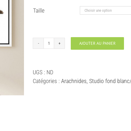
à
Taille
130,00 €
AJOUTER AU PANIER
quantité
de
Mygale
UGS :
ND
(Non
Catégories :
Arachnides
,
Studio fond blanc
indentifiée)
#2