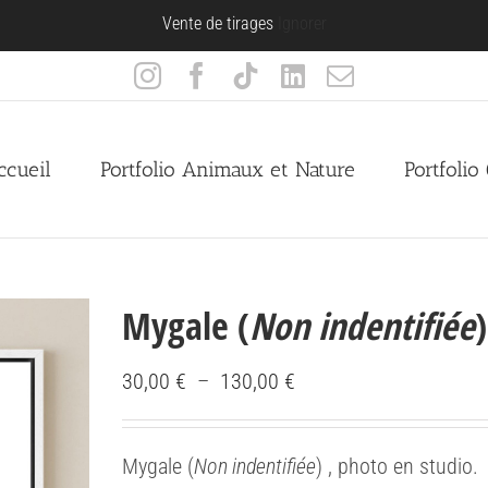
Vente de tirages
Ignorer
Instagram
Facebook
Tiktok
LinkedIn
Email
ccueil
Portfolio Animaux et Nature
Portfolio
Mygale (
Non indentifiée
Plage
30,00
€
–
130,00
€
de
prix :
Mygale (
Non indentifiée
) , photo en studio.
30,00 €